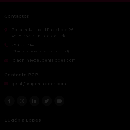
Contactos
Zona Industrial II Fase Lote 26,
4935-232 Viana do Castelo
258 371 314
lojaonline@eugenialopes.com
Contacto B2B
geral@eugenialopes.com
Eugénia Lopes