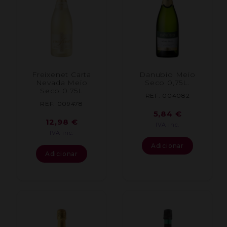
Freixenet Carta
Danubio Meio
Nevada Meio
Seco 0,75L.
Seco 0.75L
REF: 004082
REF: 009478
5,84
€
12,98
€
IVA inc.
IVA inc.
Adicionar
Adicionar