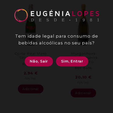
Tem idade legal para consumo de
bebidas alcoólicas no seu país?
Corte Real Meio
Murganheira
Seco 0,75 L
Super Reserva
Não, Sair
Sim, Entrar
Meio Seco
REF: 1820
REF: 0436
2,94
€
20,10
€
IVA inc.
IVA inc.
Adicionar
Adicionar