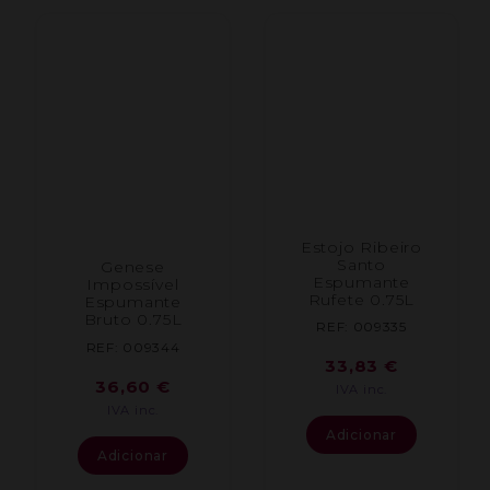
Estojo Ribeiro
Santo
Genese
Espumante
Impossível
Rufete 0.75L
Espumante
Bruto 0.75L
REF: 009335
REF: 009344
33,83
€
36,60
€
IVA inc.
IVA inc.
Adicionar
Adicionar