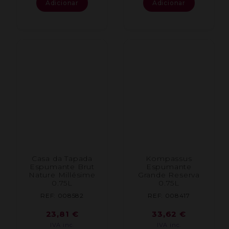
Adicionar
Adicionar
Casa da Tapada
Kompassus
Espumante Brut
Espumante
Nature Millésime
Grande Reserva
0.75L
0.75L
REF: 008582
REF: 008417
23,81
€
33,62
€
IVA inc.
IVA inc.