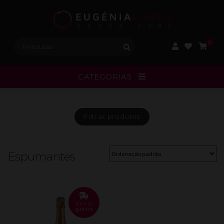
Procurar:
0
CATEGORIAS
Filtrar
produtos
Espumantes
Envio
grátis