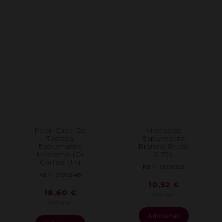
Pack Casa Da
Monsaraz
Tapada
Espumante
Espumante
Branco Bruto
Milesime (Cx
0.75L
Cartao Un)
REF: 009052
REF: 009248
10,52
€
18,60
€
IVA inc.
IVA inc.
Adicionar