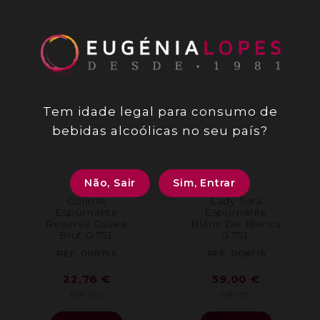
Tem idade legal para consumo de
bebidas alcoólicas no seu país?
Não, Sair
Sim, Entrar
Colinas
Lady Sara
Espumante
Espumante
Reserva Cuvee
Blanc De Blancs
Brut 0.75L
0.75L
REF: 008796
REF: 008716
22,76
€
59,00
€
IVA inc.
IVA inc.