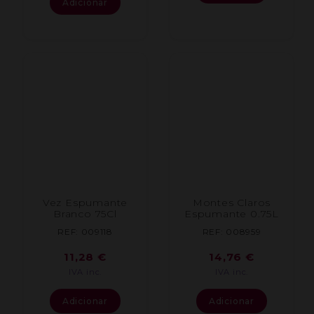
Adicionar
Vez Espumante
Montes Claros
Branco 75Cl
Espumante 0.75L
REF: 009118
REF: 008959
11,28
€
14,76
€
IVA inc.
IVA inc.
Adicionar
Adicionar