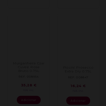
Murganheira Czar
Cuvee Rose
Piccini Prosecco
Bruto 0.75L
Extra Dry 0.75L
REF: 008954
REF: 008847
35,28
€
16,24
€
IVA inc.
IVA inc.
Adicionar
Adicionar