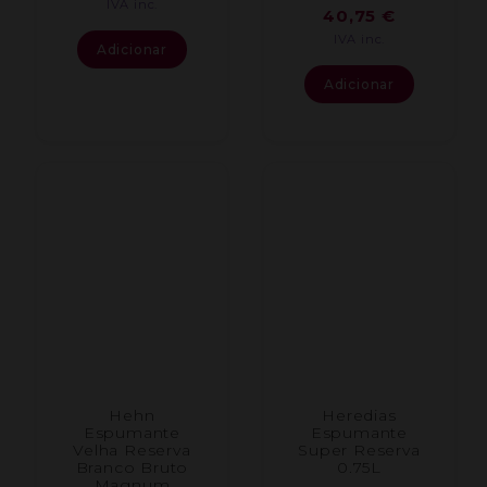
IVA inc.
40,75
€
IVA inc.
Adicionar
Adicionar
Hehn
Heredias
Espumante
Espumante
Velha Reserva
Super Reserva
Branco Bruto
0.75L
Magnum