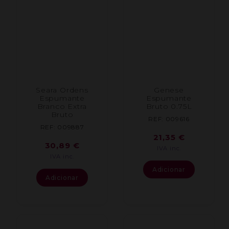
Seara Ordens
Genese
Espumante
Espumante
Branco Extra
Bruto 0.75L
Bruto
REF: 009616
REF: 009887
21,35
€
30,89
€
IVA inc.
IVA inc.
Adicionar
Adicionar