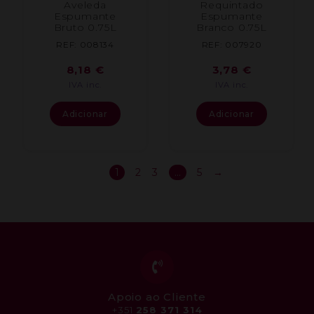
Aveleda
Requintado
Espumante
Espumante
Bruto 0.75L
Branco 0.75L
REF: 008134
REF: 007920
8,18
€
3,78
€
IVA inc.
IVA inc.
Adicionar
Adicionar
1
2
3
…
5
→
Apoio ao Cliente
+351
258 371 314