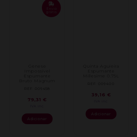
Envio
grátis
Genese
Quinta Aguieira
Impossível
Espumante
Espumante
Millesime 0.75L
Bruto Magnum
REF: 009400
REF: 009458
39,16
€
79,31
€
IVA inc.
IVA inc.
Adicionar
Adicionar