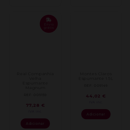
Envio
grátis
Real Companhia
Montes Claros
Velha
Espumante 1.5L
Espumante
REF: 009149
Magnum
REF: 009159
44,02
€
IVA inc.
77,28
€
IVA inc.
Adicionar
Adicionar