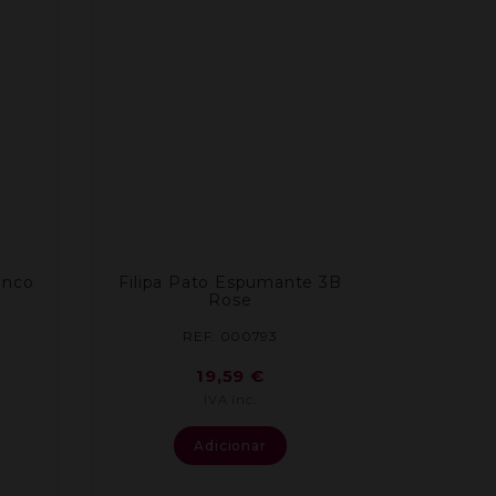
anco
Filipa Pato Espumante 3B
Rose
REF: 000793
19,59
€
IVA inc.
Adicionar