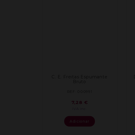
C. E. Freitas Espumante
Bruto
REF: 000991
7,28
€
IVA inc.
Adicionar