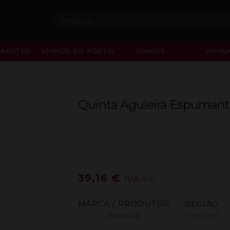
Procurar:
MANTES
VINHOS DO PORTO
VINHOS
WHISK
Quinta Aguieira Espumante
39,16
€
IVA inc.
MARCA / PRODUTOR
REGIÃO
Aveleda
Portugal