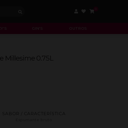
0
Y'S
GIN'S
OUTROS
 Millesime 0.75L
SABOR / CARACTERÍSTICA
Espumante bruto