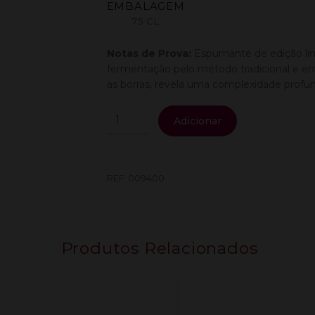
EMBALAGEM
75 CL
Notas de Prova:
Espumante de edição lim
fermentação pelo método tradicional e e
as borras, revela uma complexidade profun
Quantidade
Adicionar
de
Quinta
Aguieira
Espumante
REF:
009400
Millesime
0.75L
Produtos Relacionados