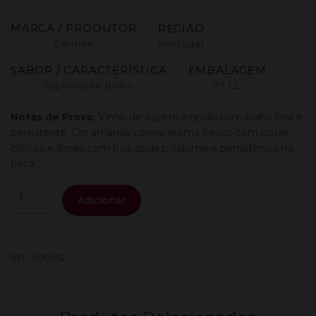
MARCA / PRODUTOR
REGIÃO
Carmim
Portugal
SABOR / CARACTERÍSTICA
EMBALAGEM
Espumante bruto
75 CL
Notas de Prova:
Vinho de aspeto límpido com bolha fina e
persistente. Cor amarela citrina, aroma fresco com notas
cítricas e florais com boa acidez, volume e persistência na
boca.
Quantidade
Adicionar
de
Monsaraz
Espumante
Branco
REF:
009052
Bruto
0.75L