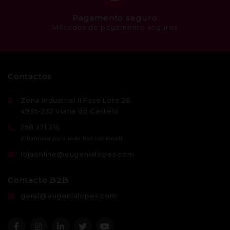
Pagamento seguro
Métodos de pagamento seguros
Contactos
Zona Industrial II Fase Lote 26,
4935-232 Viana do Castelo
258 371 314
lojaonline@eugenialopes.com
Contacto B2B
geral@eugenialopes.com