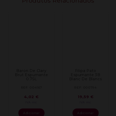
Produtos Relacionados
Baron De Clary
Filipa Pato
Brut Espumante
Espumante 3B
0.75L
Blanc De Blancs
REF: 004167
REF: 000794
4,02
€
19,59
€
IVA inc.
IVA inc.
Adicionar
Adicionar