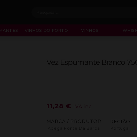
Procurar:
MANTES
VINHOS DO PORTO
VINHOS
WHISK
Vez Espumante Branco 75
11,28
€
IVA inc.
MARCA / PRODUTOR
REGIÃO
Adega Ponte Da Barca
Portugal