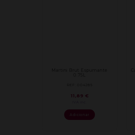
Martini Brut Espumante
C
0.75L
REF: 004285
11,89
€
IVA inc.
Adicionar