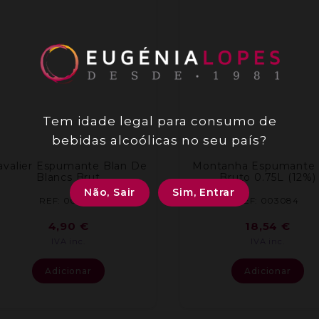
Tem idade legal para consumo de
bebidas alcoólicas no seu país?
avalier Espumante Blan De
Montanha Espumante 
Blancs Brut
Bruto 0.75L (12%)
Não, Sair
Sim, Entrar
REF: 001734
REF: 003084
4,90
€
18,54
€
IVA inc.
IVA inc.
Adicionar
Adicionar