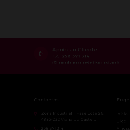
Apoio ao Cliente
+351
258 371 314
Contactos
Eugé
Zona Industrial II Fase Lote 26,
Início
4935-232 Viana do Castelo
Blog
258 371 314
A noss