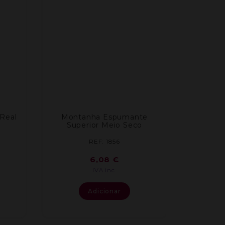
Real
Montanha Espumante
Superior Meio Seco
REF: 1856
6,08
€
IVA inc.
Adicionar