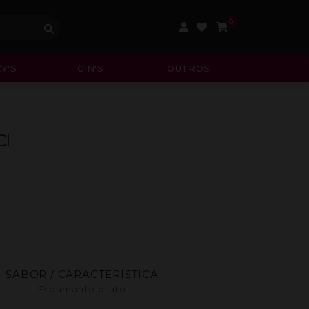
0
Y'S
GIN'S
OUTROS
Cl
SABOR / CARACTERÍSTICA
Espumante bruto