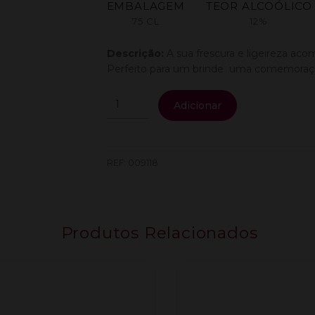
EMBALAGEM
TEOR ALCOÓLICO
75 CL
12%
Descrição:
A sua frescura e ligeireza ac
Perfeito para um brinde uma comemoraç
Quantidade
Adicionar
de
Vez
Espumante
Branco
REF:
009118
75Cl
Produtos Relacionados