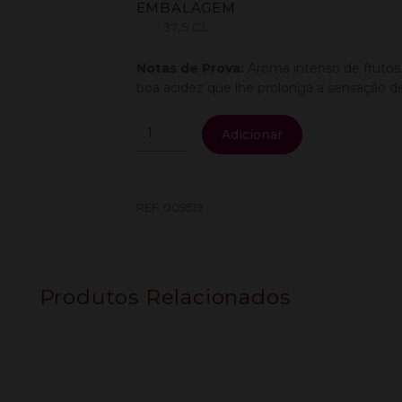
EMBALAGEM
37,5 CL
Notas de Prova:
Aroma intenso de fruto
boa acidez que lhe prolonga a sensação de 
Quantidade
Adicionar
de
Alento
Colheita
Rose
REF:
009519
0.375L
Produtos Relacionados