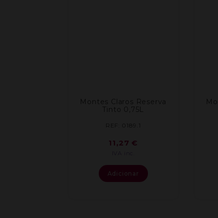
Montes Claros Reserva
Mo
Tinto 0,75L
REF: 0189.1
11,27
€
IVA inc.
Adicionar