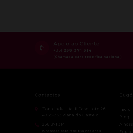
Apoio ao Cliente
+351
258 371 314
Contactos
Eugé
Zona Industrial II Fase Lote 26,
Início
4935-232 Viana do Castelo
Blog
258 371 314
A noss
Equip