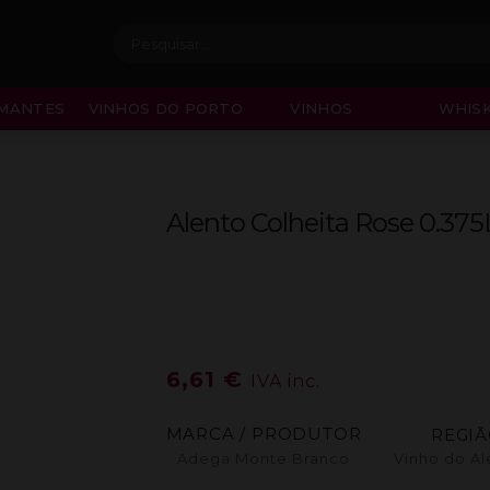
Procurar:
MANTES
VINHOS DO PORTO
VINHOS
WHISK
Alento Colheita Rose 0.375
6,61
€
IVA inc.
MARCA / PRODUTOR
REGI
Adega Monte Branco
Vinho do Al