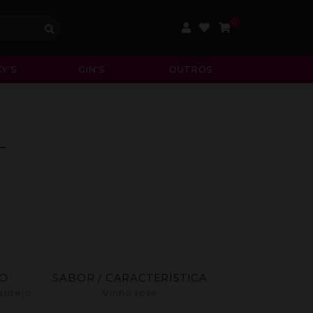
0
Y'S
GIN'S
OUTROS
L
ÃO
SABOR / CARACTERÍSTICA
entejo
Vinho rose