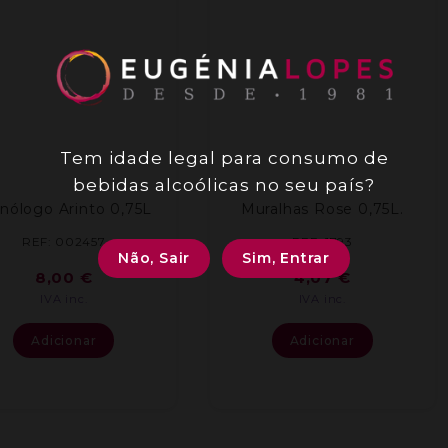
Tem idade legal para consumo de
bebidas alcoólicas no seu país?
nólogo Arinto 0,75L
Muralhas Rose 0,75L.
REF: 002457
REF: 1793
Não, Sair
Sim, Entrar
8,00
€
4,07
€
IVA inc.
IVA inc.
Adicionar
Adicionar