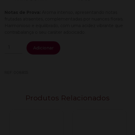
Notas de Prova:
Aroma intenso, apresentando notas
frutadas atraentes, complementadas por nuances florais.
Harmonioso e equilibrado, com uma acidez vibrante que
contrabalança o seu caráter adocicado.
Quantidade
Adicionar
de
Anno
Domini
Prosecco
REF:
008855
Diamante
Extra
Dry
Produtos Relacionados
0.75L