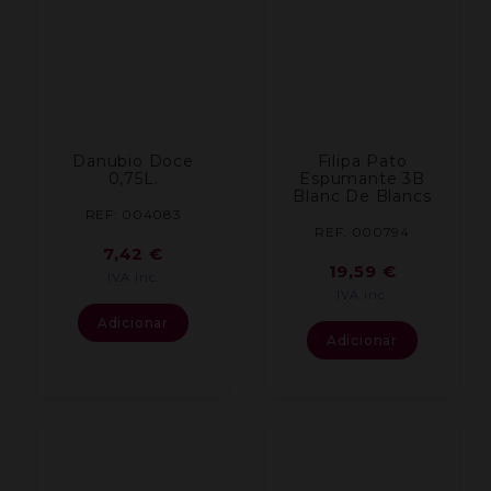
Danubio Doce
Filipa Pato
0,75L.
Espumante 3B
Blanc De Blancs
REF: 004083
REF: 000794
7,42
€
19,59
€
IVA inc.
IVA inc.
Adicionar
Adicionar