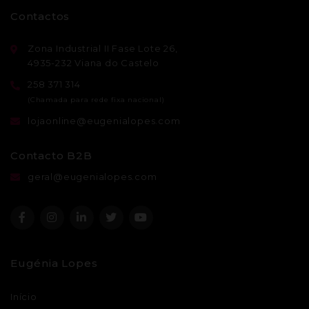
Contactos
Zona Industrial II Fase Lote 26,
4935-232 Viana do Castelo
258 371 314
lojaonline@eugenialopes.com
Contacto B2B
geral@eugenialopes.com
Eugénia Lopes
Início