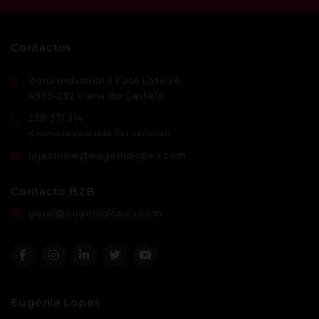
Contactos
Zona Industrial II Fase Lote 26,
4935-232 Viana do Castelo
258 371 314
lojaonline@eugenialopes.com
Contacto B2B
geral@eugenialopes.com
Eugénia Lopes