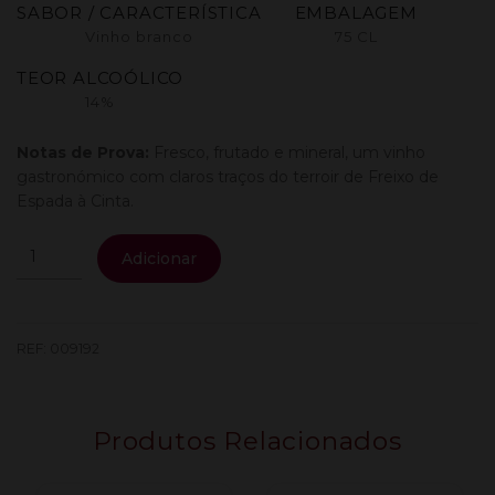
SABOR / CARACTERÍSTICA
EMBALAGEM
Vinho branco
75 CL
TEOR ALCOÓLICO
14%
Notas de Prova:
Fresco, frutado e mineral, um vinho
gastronómico com claros traços do terroir de Freixo de
Espada à Cinta.
Quantidade
Adicionar
de
Arribas
Do
Coa
REF:
009192
Colheita
Branco
0.75L
Produtos Relacionados