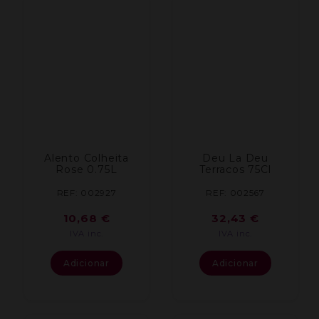
Alento Colheita
Deu La Deu
Rose 0.75L
Terracos 75Cl
REF: 002927
REF: 002567
10,68
€
32,43
€
IVA inc.
IVA inc.
Adicionar
Adicionar