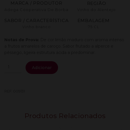
MARCA / PRODUTOR
REGIÃO
Adega Cooperativa De Borba
Vinho do Alentejo
SABOR / CARACTERÍSTICA
EMBALAGEM
Vinho branco
75 CL
Notas de Prova:
De cor limão maduro com aroma intenso
a frutos amarelos de caroço. Sabor frutado a alperce e
pêssego, ligeira estrutura ácida a predominar.
Quantidade
Adicionar
de
Borba
Senses
Viognier
REF:
009131
0,75L.
Produtos Relacionados