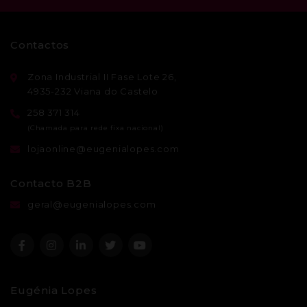
Contactos
Zona Industrial II Fase Lote 26,
4935-232 Viana do Castelo
258 371 314
lojaonline@eugenialopes.com
Contacto B2B
geral@eugenialopes.com
Eugénia Lopes