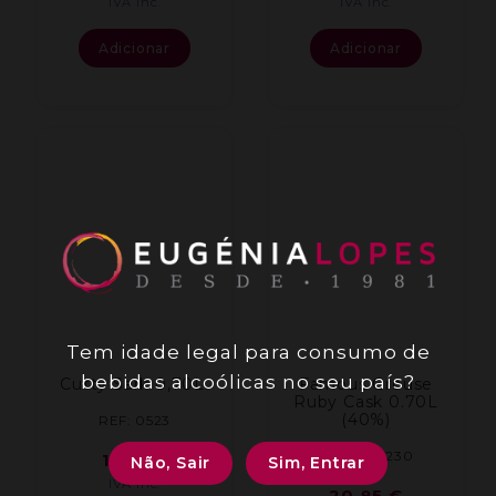
IVA inc.
IVA inc.
Adicionar
Adicionar
Tem idade legal para consumo de
bebidas alcoólicas no seu país?
Cutty Sark 0,70L.
Famous Grouse
Ruby Cask 0.70L
(40%)
REF: 0523
REF: 003230
15,71
€
Não, Sair
Sim, Entrar
IVA inc.
20,85
€