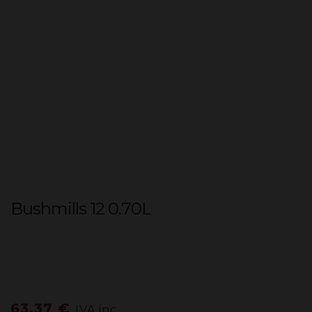
Bushmills 12 0.70L
63,37
€
IVA inc.