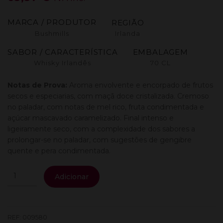
MARCA / PRODUTOR
REGIÃO
Bushmills
Irlanda
SABOR / CARACTERÍSTICA
EMBALAGEM
Whisky Irlandês
70 CL
Notas de Prova:
Aroma envolvente e encorpado de frutos
secos e especiarias, com maçã doce cristalizada. Cremoso
no paladar, com notas de mel rico, fruta condimentada e
açúcar mascavado caramelizado. Final intenso e
ligeiramente seco, com a complexidade dos sabores a
prolongar-se no paladar, com sugestões de gengibre
quente e pera condimentada.
Quantidade
Adicionar
de
Bushmills
12
0.70L
REF:
009580