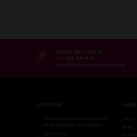
Apoio ao Cliente
+351
258 371 314
Contactos
Eugé
Zona Industrial II Fase Lote 26,
Início
4935-232 Viana do Castelo
Blog
258 371 314
A noss