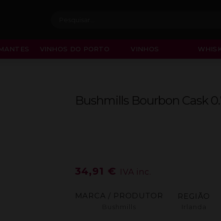
Procurar:
MANTES
VINHOS DO PORTO
VINHOS
WHISK
Bushmills Bourbon Cask 0
34,91
€
IVA inc.
MARCA / PRODUTOR
REGIÃO
Bushmills
Irlanda