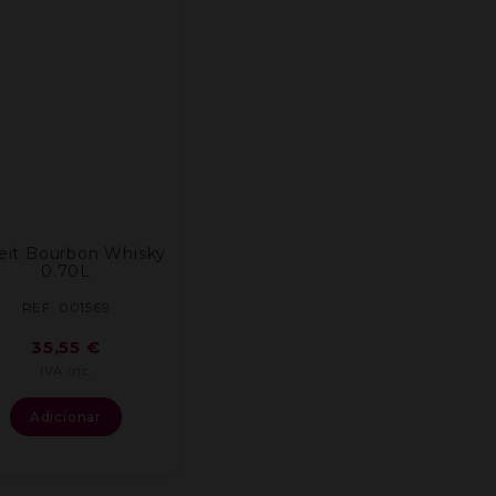
leit Bourbon Whisky
0.70L
REF: 001569
35,55
€
IVA inc.
Adicionar