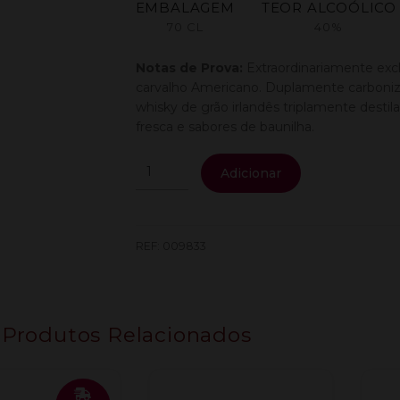
EMBALAGEM
TEOR ALCOÓLICO
70 CL
40%
Notas de Prova:
Extraordinariamente exc
carvalho Americano. Duplamente carboniz
whisky de grão irlandês triplamente desti
fresca e sabores de baunilha.
Quantidade
Adicionar
de
Bushmills
Bourbon
Cask
REF:
009833
0.70L
Produtos Relacionados