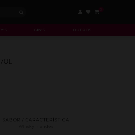
0
Y'S
GIN'S
OUTROS
.70L
SABOR / CARACTERÍSTICA
Whisky Irlandês