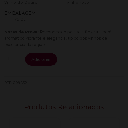
Vinho do Douro
Vinho rose
EMBALAGEM
75 CL
Notas de Prova:
Reconhecido pela sua frescura, perfil
aromático vibrante e elegância, típico dos vinhos de
excelência da região.
Quantidade
Adicionar
de
Calheiros
Cruz
Doc
REF:
009832
Rose
0.75L
Produtos Relacionados