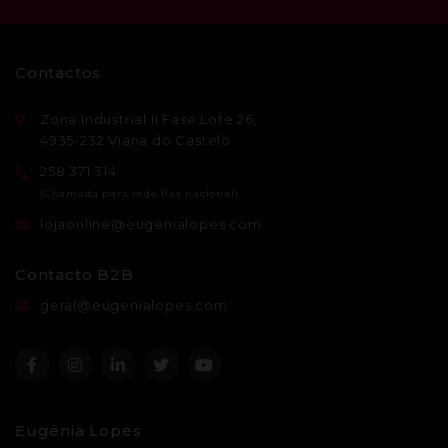
Contactos
Zona Industrial II Fase Lote 26,
4935-232 Viana do Castelo
258 371 314
lojaonline@eugenialopes.com
Contacto B2B
geral@eugenialopes.com
Eugénia Lopes