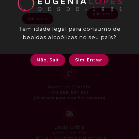
IVA inc.
IVA inc.
Adicionar
Adicionar
Tem idade legal para consumo de
bebidas alcoólicas no seu país?
Não, Sair
Sim, Entrar
Apoio ao Cliente
+351
258 371 314
Envio Grátis
A partir de 75€
Também pode levantar em Loja