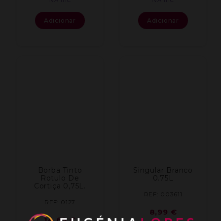
Adicionar
Adicionar
Borba Tinto
Singular Branco
Rotulo De
0.75L
Cortiça 0,75L.
REF: 003611
REF: 0127
8,99
€
14,69
€