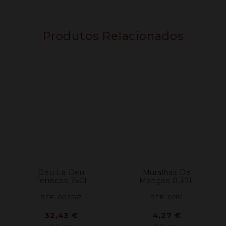
Branco
0.75L
Produtos Relacionados
Deu La Deu
Muralhas De
Terracos 75Cl
Monçao 0,37L
REF: 002567
REF: 0281
32,43
€
4,27
€
IVA inc.
IVA inc.