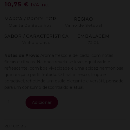
10,75
€
IVA inc.
MARCA / PRODUTOR
REGIÃO
Quinta Da Bacalhoa
Vinho de Setúbal
SABOR / CARACTERÍSTICA
EMBALAGEM
Vinho branco
75 CL
Notas de Prova:
Aroma fresco e delicado, com notas
florais e cítricas. Na boca revela-se leve, equilibrado e
refrescante, com boa vivacidade e uma acidez harmoniosa
que realça o perfil frutado. O final é fresco, limpo e
agradável, refletindo um estilo elegante e versátil, pensado
para um consumo descontraído e atual.
Quantidade
Adicionar
de
Catarina
Low
Alcohol
REF:
009812