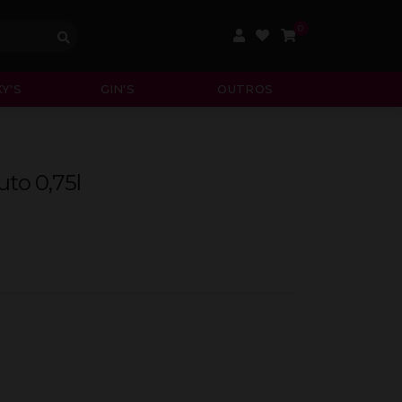
0
Y'S
GIN'S
OUTROS
uto 0,75l