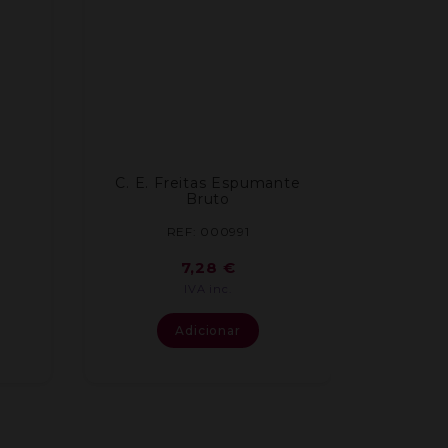
C. E. Freitas Espumante
Bruto
REF: 000991
7,28
€
IVA inc.
Adicionar