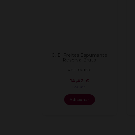
C. E. Freitas Espumante
Reserva Bruto
REF: 001616
14,42
€
IVA inc.
Adicionar