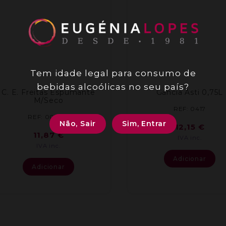
Tem idade legal para consumo de
bebidas alcoólicas no seu país?
C. E. Freitas Espumante
Gancia Asti 0,75L
M/Seco
REF: 0417
REF: 001001
Não, Sair
Sim, Entrar
12,15
€
11,87
€
IVA inc.
IVA inc.
Adicionar
Adicionar