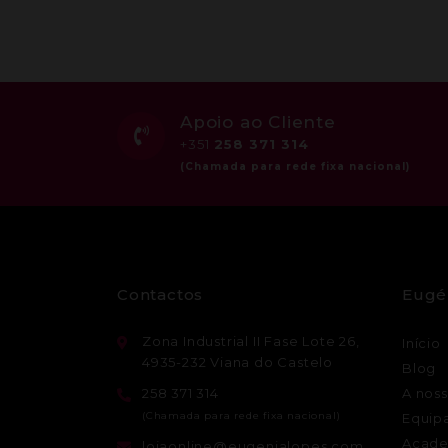
Apoio ao Cliente
+351
258 371 314
Contactos
Eugé
Zona Industrial II Fase Lote 26,
Início
4935-232 Viana do Castelo
Blog
258 371 314
A noss
Equip
Acade
lojaonline@eugenialopes.com