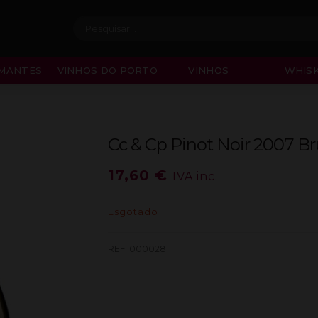
Procurar:
MANTES
VINHOS DO PORTO
VINHOS
WHISK
Cc & Cp Pinot Noir 2007 Br
17,60
€
IVA inc.
Esgotado
REF:
000028