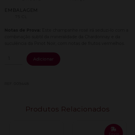
EMBALAGEM
75 CL
Notas de Prova:
Este champanhe rosé irá seduzi-lo com a
combinação subtil da mineralidade da Chardonnay e da
suculência da Pinot Noir, com notas de frutos vermelhos.
Quantidade
Adicionar
de
Champagne
L'Hoste
Grand
REF:
009448
Rosé
0.75L
Produtos Relacionados
Envio