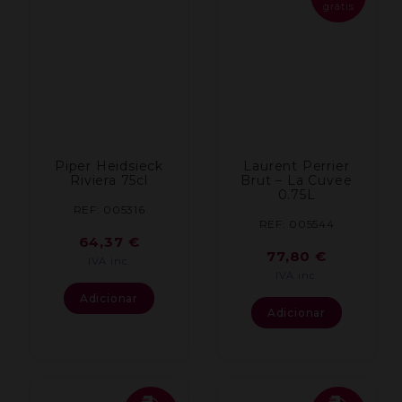
grátis
Piper Heidsieck
Laurent Perrier
Riviera 75cl
Brut – La Cuvee
0.75L
REF: 005316
REF: 005544
64,37
€
77,80
€
IVA inc.
IVA inc.
Adicionar
Adicionar