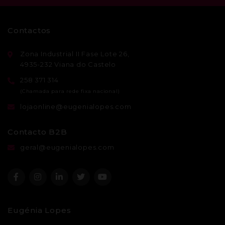
Contactos
Zona Industrial II Fase Lote 26,
4935-232 Viana do Castelo
258 371 314
lojaonline@eugenialopes.com
Contacto B2B
geral@eugenialopes.com
Eugénia Lopes