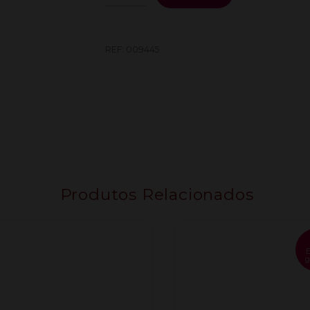
de
Champagne
L'Hoste
Millesime
REF:
009445
0.75L
Produtos Relacionados
g