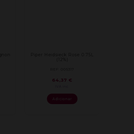
gnon
Piper Heidsieck Rose 0.75L
(12%)
REF: 005317
64,37
€
IVA inc.
Adicionar