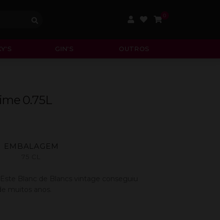
0
Y'S
GIN'S
OUTROS
ime 0.75L
EMBALAGEM
75 CL
Este Blanc de Blancs vintage conseguiu
e muitos anos.