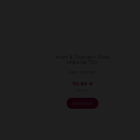
Moet & Chandon Rose
Imperial 75Cl
REF: 002067
70,85
€
IVA inc.
Adicionar