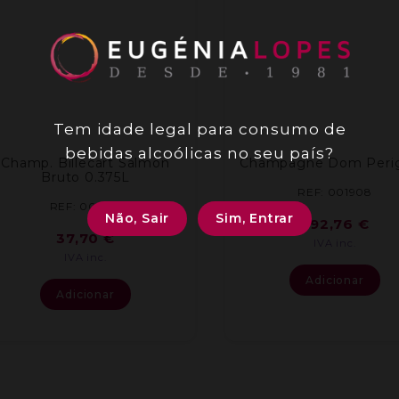
Tem idade legal para consumo de
bebidas alcoólicas no seu país?
Champ. Billecart Salmon
Champagne Dom Peri
Bruto 0.375L
REF: 001908
REF: 004251
Não, Sair
Sim, Entrar
392,76
€
37,70
€
IVA inc.
IVA inc.
Adicionar
Adicionar