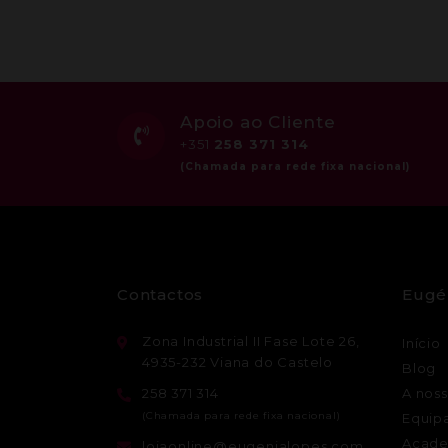
Apoio ao Cliente
+351
258 371 314
Contactos
Eugé
Zona Industrial II Fase Lote 26,
Início
4935-232 Viana do Castelo
Blog
258 371 314
A noss
Equip
Acade
lojaonline@eugenialopes.com