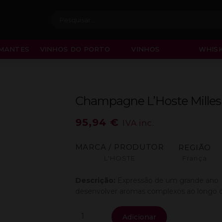
Procurar:
MANTES
VINHOS DO PORTO
VINHOS
WHISK
Champagne L’Hoste Milles
95,94
€
IVA inc.
MARCA / PRODUTOR
REGIÃO
L'HOSTE
França
Descrição:
Expressão de um grande ano. 
desenvolver aromas complexos ao longo d
Quantidade
Adicionar