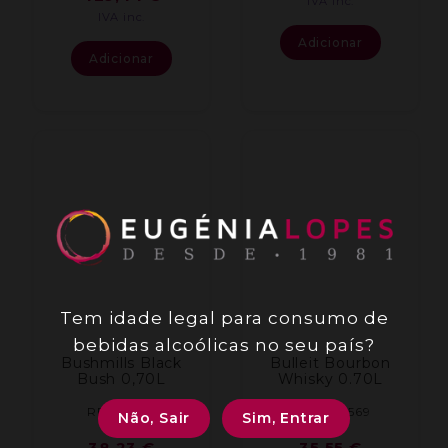
IVA inc.
IVA inc.
Adicionar
Adicionar
Tem idade legal para consumo de
bebidas alcoólicas no seu país?
Bushmills Black
Bulleit Bourbon
Bush 0,70L
Whisky 0.70L
REF: 2090
REF: 001569
Não, Sair
Sim, Entrar
38,23
€
35,55
€