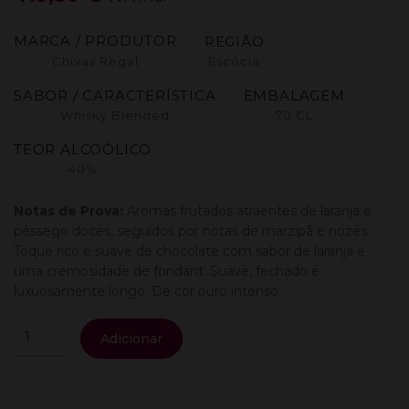
MARCA / PRODUTOR
REGIÃO
Chivas Regal
Escócia
SABOR / CARACTERÍSTICA
EMBALAGEM
Whisky Blended
70 CL
TEOR ALCOÓLICO
40%
Notas de Prova:
Aromas frutados atraentes de laranja e
pêssego doces, seguidos por notas de marzipã e nozes.
Toque rico e suave de chocolate com sabor de laranja e
uma cremosidade de fondant. Suave, fechado e
luxuosamente longo. De cor ouro intenso.
Quantidade
Adicionar
de
Chivas
25
Anos