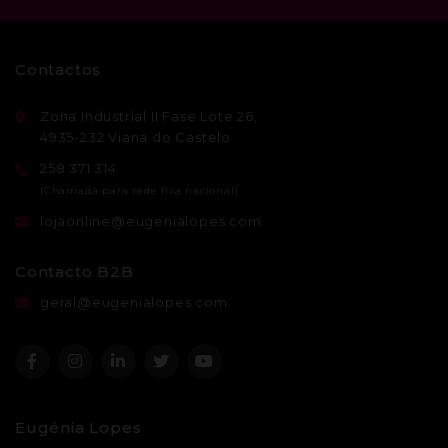
Contactos
Zona Industrial II Fase Lote 26,
4935-232 Viana do Castelo
258 371 314
lojaonline@eugenialopes.com
Contacto B2B
geral@eugenialopes.com
Eugénia Lopes