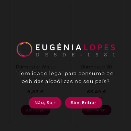
Burmester White
Burmester 20
0,70L.
Anos
Tem idade legal para consumo de
bebidas alcoólicas no seu país?
REF: 1412
REF: 0641
8,87
€
65,49
€
IVA inc.
IVA inc.
Não, Sair
Sim, Entrar
Adicionar
Adicionar