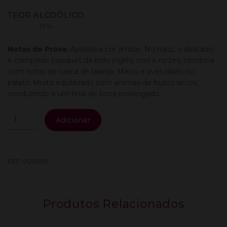
TEOR ALCOÓLICO
19%
Notas de Prova:
Apelativa cor âmbar. No nariz, o delicado
e complexo bouquet de bolo inglês, mel e nozes, combina
com notas de casca de laranja. Macio e aveludado no
palato. Muito equilibrado com aromas de frutos secos,
conduzindo a um final de boca prolongado.
Quantidade
Adicionar
de
Cockburn'S
Porto
20
REF:
009095
Anos
0.75L
Produtos Relacionados