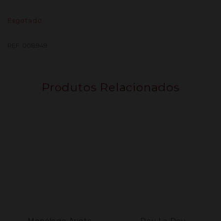
Esgotado
REF:
008949
Produtos Relacionados
Monólogo Arinto
Deu La Deu