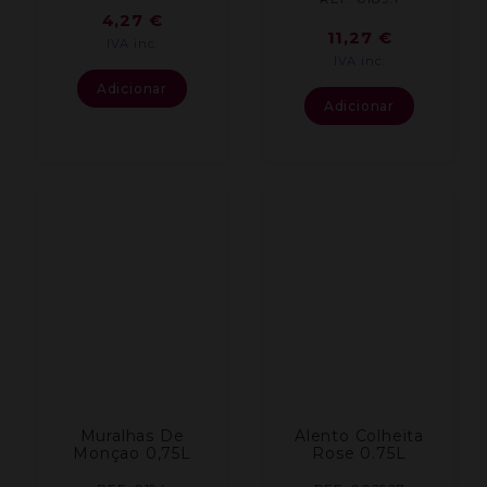
4,27
€
11,27
€
IVA inc.
IVA inc.
Adicionar
Adicionar
Muralhas De
Alento Colheita
Monçao 0,75L
Rose 0.75L