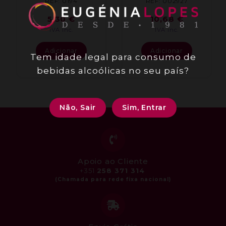
REF: 0194
REF: 002927
5,30
€
10,68
€
IVA inc.
IVA inc.
Adicionar
Adicionar
Tem idade legal para consumo de
bebidas alcoólicas no seu país?
Não, Sair
Sim, Entrar
Apoio ao Cliente
+351
258 371 314