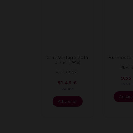
Cruz Vintage 2014
Burmester
0.75L (19%)
REF: 1
REF: 003311
9,53
51,46
€
IVA in
IVA inc.
Adicio
Adicionar