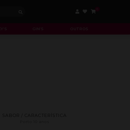
0
Y'S
GIN'S
OUTROS
SABOR / CARACTERÍSTICA
Porto 10 anos