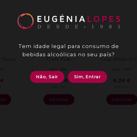
Tem idade legal para consumo de
bebidas alcoólicas no seu país?
 Tawny
Croft Pink
Cruz White 0,7
391
REF: 1981
REF: 1573
Não, Sair
Sim, Entrar
€
10,10
€
6,26
€
c.
IVA inc.
IVA inc.
nar
Adicionar
Adicionar