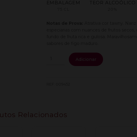
EMBALAGEM
TEOR ALCOÓLICO
75 CL
20%
Notas de Prova:
Atrativa cor tawny. Nar
especiarias com nuances de frutos secos,
fundo de fruta rica e gulosa. Maravilhosa
sabores de figo maduro.
Quantidade
Adicionar
de
Croft
Porto
10
REF:
009452
Anos
0.75L
utos Relacionados