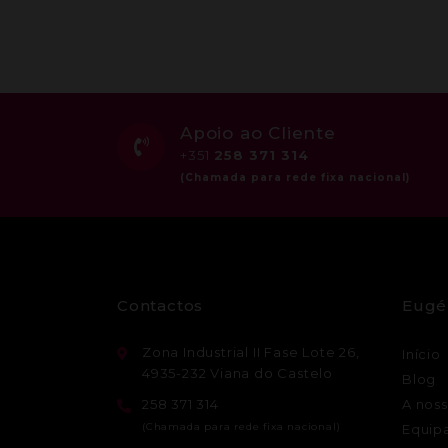
Apoio ao Cliente
+351
258 371 314
Contactos
Eugé
Zona Industrial II Fase Lote 26,
Início
4935-232 Viana do Castelo
Blog
258 371 314
A noss
Equip