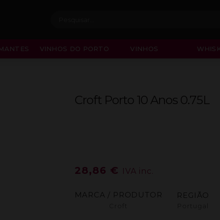
Procurar:
MANTES
VINHOS DO PORTO
VINHOS
WHISK
Croft Porto 10 Anos 0.75L
28,86
€
IVA inc.
MARCA / PRODUTOR
REGIÃO
Croft
Portugal