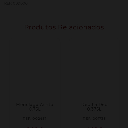
Reserva
REF:
009600
Tinto
0.75L
Produtos Relacionados
Monólogo Arinto
Deu La Deu
0,75L
0.375L
REF: 002457
REF: 001733