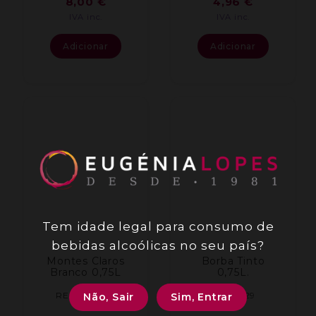
8,00
€
4,96
€
IVA inc.
IVA inc.
Adicionar
Adicionar
Tem idade legal para consumo de
bebidas alcoólicas no seu país?
Montes Claros
Borba Tinto
Branco 0,75L
0,75L.
REF: 002682
REF: 0129
Não, Sair
Sim, Entrar