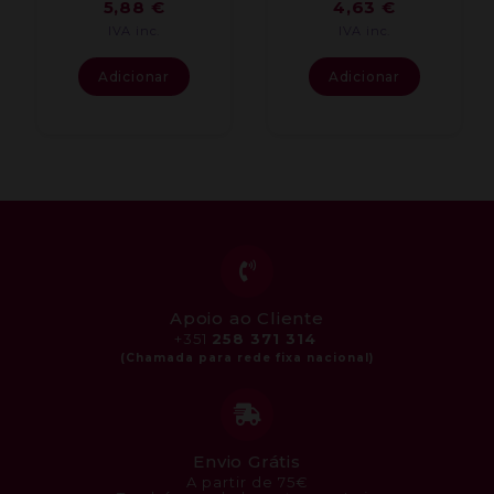
5,88
€
4,63
€
IVA inc.
IVA inc.
Adicionar
Adicionar
Apoio ao Cliente
+351
258 371 314
Envio Grátis
A partir de 75€