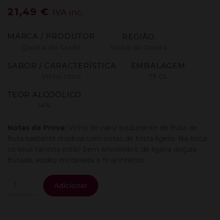
21,49
€
IVA inc.
MARCA / PRODUTOR
REGIÃO
Quinta do Gradil
Vinho do Douro
SABOR / CARACTERÍSTICA
EMBALAGEM
Vinho tinto
75 CL
TEOR ALCOÓLICO
14%
Notas de Prova:
Vinho de nariz exuberante de fruta de
fruta bastante madura com notas de tosta ligeira. Na boca
os seus taninos estão bem envolvidos, de ligeira doçura
frutada, acidez moderada e final intenso.
Quantidade
Adicionar
de
Desafinado
Grande