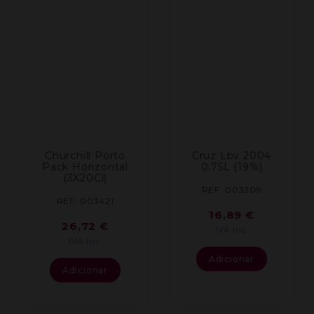
Churchill Porto
Cruz Lbv 2004
Pack Horizontal
0.75L (19%)
(3X20Cl)
REF: 003309
REF: 003421
16,89
€
26,72
€
IVA inc.
IVA inc.
Adicionar
Adicionar