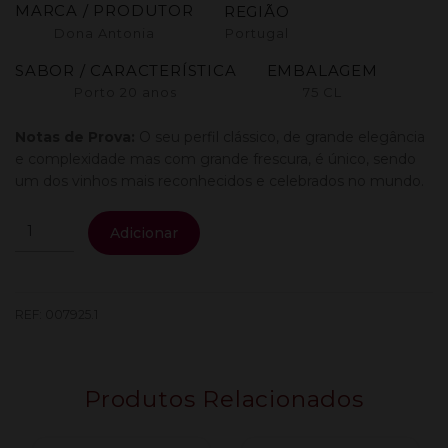
MARCA / PRODUTOR
REGIÃO
Dona Antonia
Portugal
SABOR / CARACTERÍSTICA
EMBALAGEM
Porto 20 anos
75 CL
Notas de Prova:
O seu perfil clássico, de grande elegância
e complexidade mas com grande frescura, é único, sendo
um dos vinhos mais reconhecidos e celebrados no mundo.
Quantidade
Adicionar
de
Dona
Antonia
Porto
REF:
007925.1
20
Anos
0.75L
Produtos Relacionados