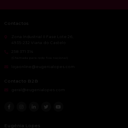
Contactos
Zona Industrial II Fase Lote 26,
4935-232 Viana do Castelo
258 371 314
lojaonline@eugenialopes.com
Contacto B2B
geral@eugenialopes.com
Eugénia Lopes