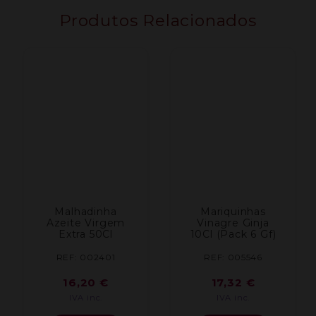
Produtos Relacionados
Malhadinha
Mariquinhas
Azeite Virgem
Vinagre Ginja
Extra 50Cl
10Cl (Pack 6 Gf)
REF: 002401
REF: 005546
16,20
€
17,32
€
IVA inc.
IVA inc.