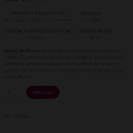
MARCA / PRODUTOR
REGIÃO
Fundação Eugénio de Almeida
Portugal
SABOR / CARACTERÍSTICA
EMBALAGEM
Azeite
25 CL
Notas de Prova:
De grande complexidade e frescura, o
azeite EA caracteriza-se pelo seu equilíbrio. A presença de
azeitonas verdes e maduras, com nuances de amargo e
picante conferem-lhe um final persistente marcado pelas
notas de noz.
Quantidade
Adicionar
de
Ea
Azeite
Virgem
REF:
009798
Extra
0.25L