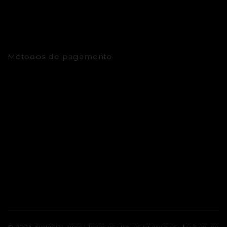
Métodos de pagamento
© 2026
Eugénia Lopes
| Todos os direitos reservados |
Loja online