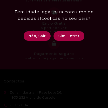
Tem idade legal para consumo de
bebidas alcoólicas no seu país?
Envio Grátis
A partir de 75€
Também pode levantar em Loja
Não, Sair
Sim, Entrar
Pagamento seguro
Métodos de pagamento seguros
Contactos
Zona Industrial II Fase Lote 26,
4935-232 Viana do Castelo
258 371 314