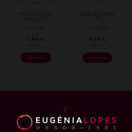
Montes Claros
Singular Branco
Tinto 0,75l
0.75L
REF: 0189
REF: 003611
5,88
€
8,99
€
IVA inc.
IVA inc.
Adicionar
Adicionar
Apoio ao Cliente
+351
258 371 314