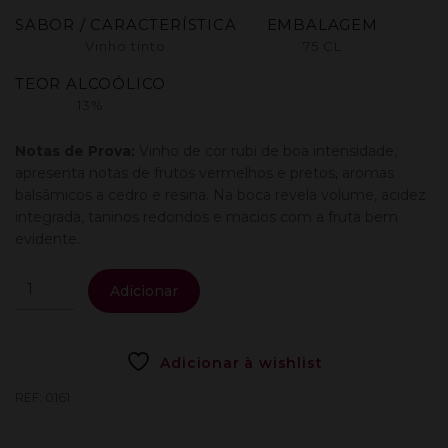
SABOR / CARACTERÍSTICA
EMBALAGEM
Vinho tinto
75 CL
TEOR ALCOÓLICO
13%
Notas de Prova:
Vinho de cor rubi de boa intensidade,
apresenta notas de frutos vermelhos e pretos, aromas
balsâmicos a cedro e resina. Na boca revela volume, acidez
integrada, taninos redondos e macios com a fruta bem
evidente.
Quantidade
Adicionar
de
Esteva
Tinto
Adicionar à wishlist
0,75L.
REF:
0161