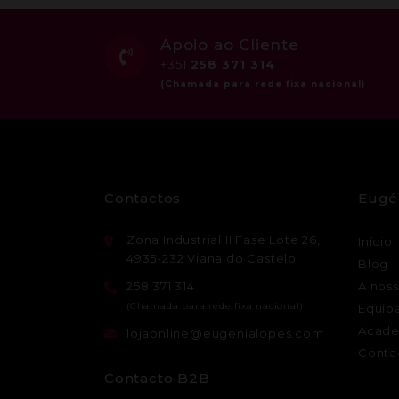
Apoio ao Cliente
+351
258 371 314
Contactos
Eugé
Zona Industrial II Fase Lote 26,
Início
4935-232 Viana do Castelo
Blog
258 371 314
A noss
Equip
Acade
lojaonline@eugenialopes.com
Conta
Contacto B2B