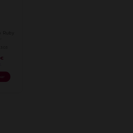
o Ruby
.
3303
€
c.
nar