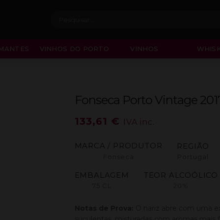
Procurar:
MANTES
VINHOS DO PORTO
VINHOS
WHISK
Fonseca Porto Vintage 201
133,61
€
IVA inc.
MARCA / PRODUTOR
REGIÃO
Fonseca
Portugal
EMBALAGEM
TEOR ALCOÓLICO
75 CL
20%
Notas de Prova:
O nariz abre com uma ex
suculentas, misturadas com aromas mais fr