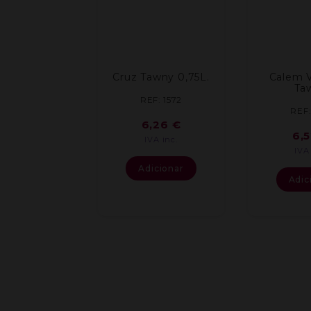
Cruz Tawny 0,75L.
Calem 
Ta
REF: 1572
REF:
6,26
€
6,
IVA inc.
IVA
Adicionar
Adic