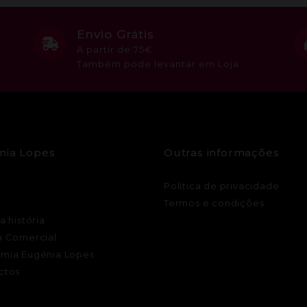
Envio Grátis
A partir de 75€
Também pode levantar em Loja
nia Lopes
Outras informações
Política de privacidade
Termos e condições
a história
a Comercial
mia Eugénia Lopes
ctos