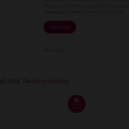
textura é redonda e aveludada, mas os tan
estaladiça conferem firmeza e estrutura.
Quantidade
Adicionar
de
Fonseca
Porto
Vintage
REF:
009314
2017
0.75L
(20%)
dutos Relacionados
Envio
grátis