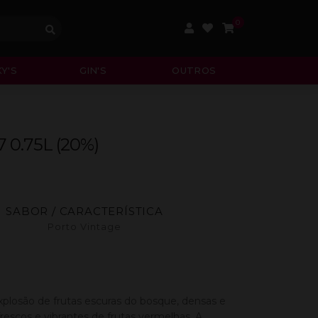
0
Y'S
GIN'S
OUTROS
7 0.75L (20%)
SABOR / CARACTERÍSTICA
Porto Vintage
plosão de frutas escuras do bosque, densas e
escos e vibrantes de frutas vermelhas. A