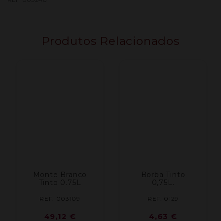
Parcela
C
(Cx
Produtos Relacionados
Cartao
Un)
Monte Branco
Borba Tinto
Tinto 0.75L
0,75L.
REF: 003109
REF: 0129
49,12
€
4,63
€