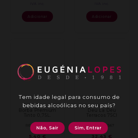
IVA inc.
IVA inc.
Adicionar
Adicionar
Tem idade legal para consumo de
bebidas alcoólicas no seu país?
Borba Premium
Deu La Deu
Tinto 0,75L.
Terracos 75Cl
REF: 001199
REF: 002567
Não, Sair
Sim, Entrar
5,40
€
32,43
€