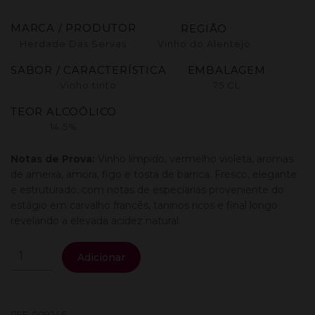
MARCA / PRODUTOR
REGIÃO
Herdade Das Servas
Vinho do Alentejo
SABOR / CARACTERÍSTICA
EMBALAGEM
Vinho tinto
75 CL
TEOR ALCOÓLICO
14.5%
Notas de Prova:
Vinho límpido, vermelho violeta, aromas
de ameixa, amora, figo e tosta de barrica. Fresco, elegante
e estruturado, com notas de especiarias proveniente do
estágio em carvalho francês, taninos ricos e final longo
revelando a elevada acidez natural.
Quantidade
Adicionar
de
Herdade
Das
Servas
REF:
009246