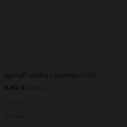
Iganoff Vodka Caramelo 0.70L
8,82
€
IVA inc.
Esgotado
REF:
008945