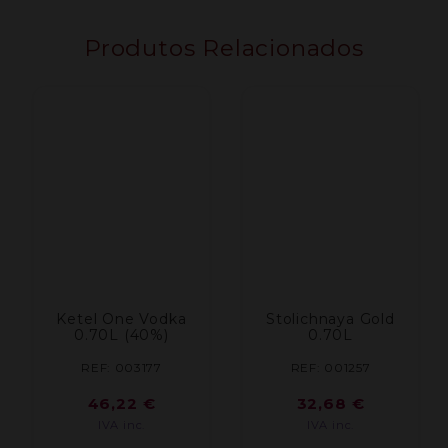
Produtos Relacionados
Ketel One Vodka
Stolichnaya Gold
0.70L (40%)
0.70L
REF: 003177
REF: 001257
46,22
€
32,68
€
IVA inc.
IVA inc.