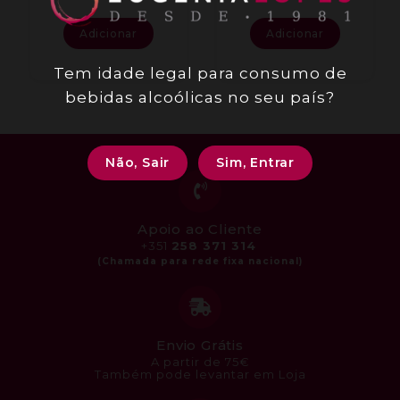
Adicionar
Adicionar
Tem idade legal para consumo de
bebidas alcoólicas no seu país?
Não, Sair
Sim, Entrar
Apoio ao Cliente
+351
258 371 314
Envio Grátis
A partir de 75€
Também pode levantar em Loja