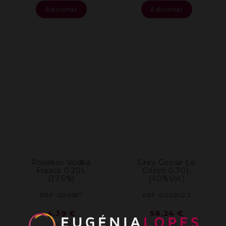
Adicionar
Adicionar
Poliakov Vodka
Grey Goose Le
Frasco 0.20L
Citron 0.70L
(37.5%)
(40%Vol.)
REF: 004587
REF: 000392.2
4,39
€
58,24
€
IVA inc.
IVA inc.