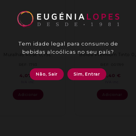
Tem idade legal para consumo de
bebidas alcoólicas no seu país?
Muralhas Rose 0,75L.
Borba Premium Tinto 0,
REF: 1793
REF: 001199
Não, Sair
Sim, Entrar
4,07
€
5,40
€
IVA inc.
IVA inc.
Adicionar
Adicionar