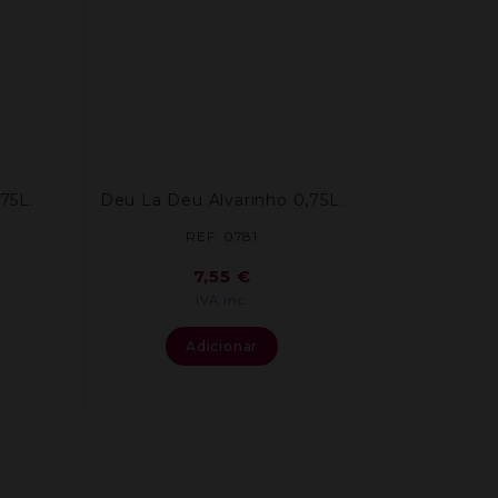
75L.
Deu La Deu Alvarinho 0,75L.
REF: 0781
7,55
€
IVA inc.
Adicionar