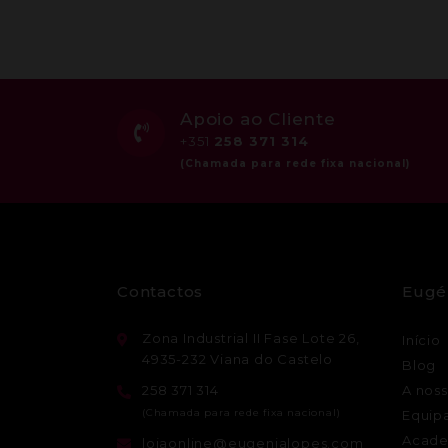
Apoio ao Cliente
+351
258 371 314
Contactos
Eugé
Zona Industrial II Fase Lote 26,
Início
4935-232 Viana do Castelo
Blog
258 371 314
A noss
Equip
Acade
lojaonline@eugenialopes.com