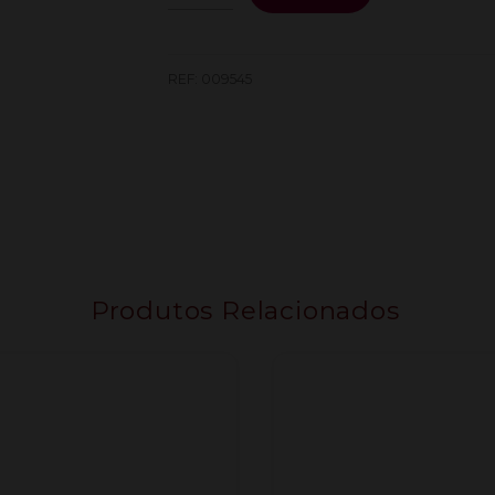
de
Justino'S
Madeira
Verdelho
REF:
009545
10
Anos
0.75L
Produtos Relacionados