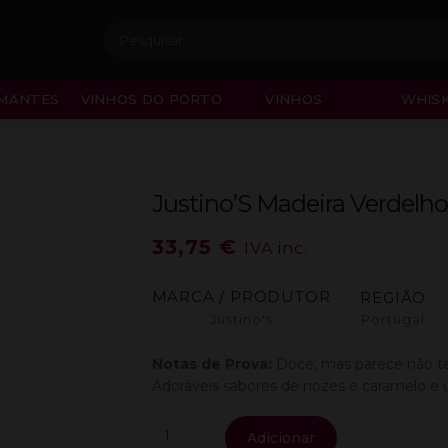
Procurar:
MANTES
VINHOS DO PORTO
VINHOS
WHISK
Justino’S Madeira Verdelho
33,75
€
IVA inc.
MARCA / PRODUTOR
REGIÃO
Justino's
Portugal
Notas de Prova:
Doce, mas parece não ter
Adoráveis sabores de nozes e caramelo e u
Quantidade
Adicionar