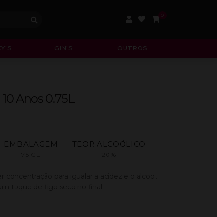
0
Y'S
GIN'S
OUTROS
 10 Anos 0.75L
EMBALAGEM
TEOR ALCOÓLICO
75 CL
20%
 concentração para igualar a acidez e o álcool.
m toque de figo seco no final.