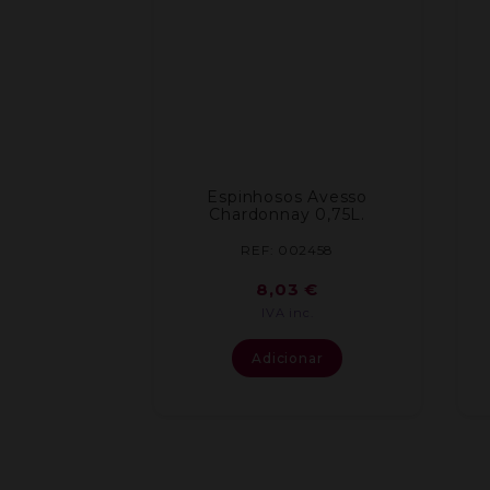
Espinhosos Avesso
Chardonnay 0,75L.
REF: 002458
8,03
€
IVA inc.
Adicionar