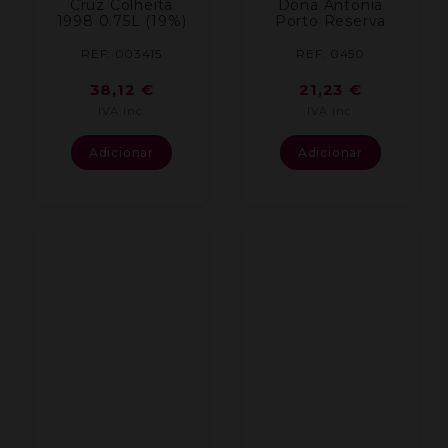
Cruz Colheita
Dona Antonia
1998 0.75L (19%)
Porto Reserva
REF: 003415
REF: 0450
38,12
€
21,23
€
IVA inc.
IVA inc.
Adicionar
Adicionar