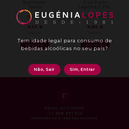
Burmester
Cruz Porto
Tawny
Lagrima 0,70L.
REF: 1391
REF: 003304
9,53
€
9,84
€
IVA inc.
IVA inc.
Tem idade legal para consumo de
Adicionar
Adicionar
bebidas alcoólicas no seu país?
Não, Sair
Sim, Entrar
Apoio ao Cliente
+351
258 371 314