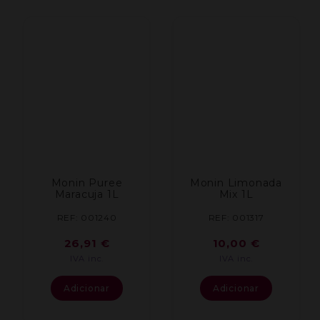
Monin Puree
Monin Limonada
Maracuja 1L
Mix 1L
REF: 001240
REF: 001317
26,91
€
10,00
€
IVA inc.
IVA inc.
Adicionar
Adicionar