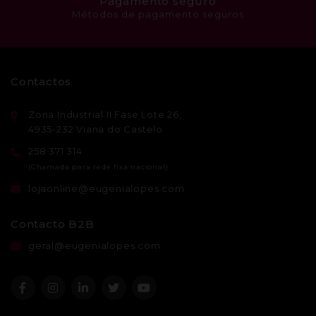
Pagamento seguro
Métodos de pagamento seguros
Contactos
Zona Industrial II Fase Lote 26,
4935-232 Viana do Castelo
258 371 314
lojaonline@eugenialopes.com
Contacto B2B
geral@eugenialopes.com