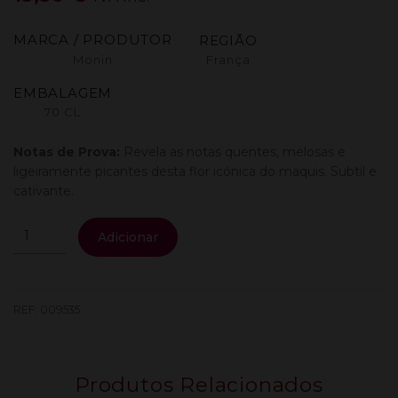
MARCA / PRODUTOR
REGIÃO
Monin
França
EMBALAGEM
70 CL
Notas de Prova:
Revela as notas quentes, melosas e
ligeiramente picantes desta flor icónica do maquis. Subtil e
cativante.
Quantidade
Adicionar
de
Monin
Sirop
Immortelle
REF:
009535
Flower
0.70L
Produtos Relacionados