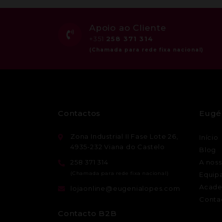
Apoio ao Cliente
+351
258 371 314
Contactos
Eugé
Zona Industrial II Fase Lote 26,
Início
4935-232 Viana do Castelo
Blog
258 371 314
A noss
Equip
Acade
lojaonline@eugenialopes.com
Conta
Contacto B2B