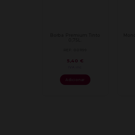
Borba Premium Tinto
Monó
0,75L.
REF: 001199
5,40
€
IVA inc.
Adicionar