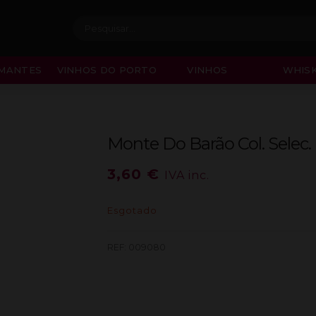
Procurar:
MANTES
VINHOS DO PORTO
VINHOS
WHISK
Monte Do Barão Col. Selec.
3,60
€
IVA inc.
Esgotado
REF:
009080