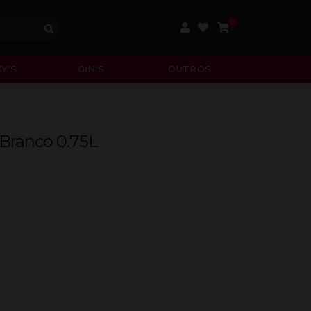
0
Y'S
GIN'S
OUTROS
 Branco 0.75L