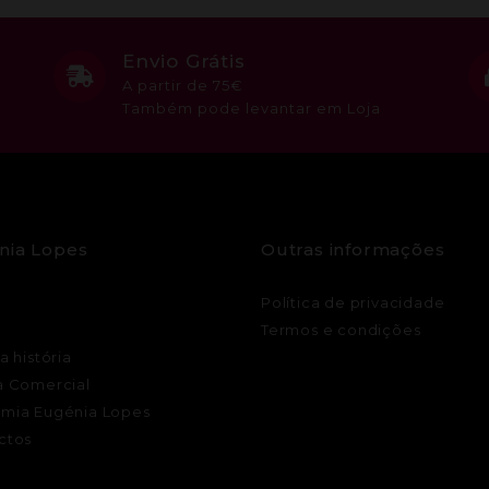
Envio Grátis
A partir de 75€
Também pode levantar em Loja
nia Lopes
Outras informações
Política de privacidade
Termos e condições
a história
a Comercial
mia Eugénia Lopes
ctos