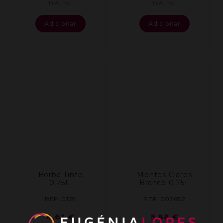
IVA inc.
IVA inc.
Adicionar
Adicionar
Borba Tinto
Montes Claros
0,75L.
Branco 0,75L
REF: 0129
REF: 002682
4,63
€
5,88
€