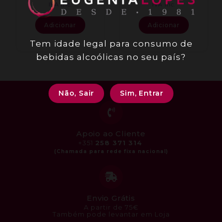
IVA inc.
IVA inc.
Adicionar
Adicionar
Tem idade legal para consumo de
bebidas alcoólicas no seu país?
Não, Sair
Sim, Entrar
Apoio ao Cliente
+351
258 371 314
Envio Grátis
A partir de 75€
Também pode levantar em Loja