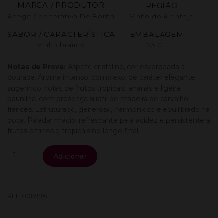
MARCA / PRODUTOR
REGIÃO
Adega Cooperativa De Borba
Vinho do Alentejo
SABOR / CARACTERÍSTICA
EMBALAGEM
Vinho branco
75 CL
Notas de Prova:
Aspeto cristalino, cor esverdeada a
dourada. Aroma intenso, complexo, de caráter elegante
sugerindo notas de frutos tropicais, ananás e ligeira
baunilha, com presença subtil de madeira de carvalho
francês. Estruturado, generoso, harmonioso e equilibrado na
boca. Paladar macio, refrescante pela acidez e persistente a
frutos citrinos e tropicais no longo final.
Quantidade
Adicionar
de
Montes
Claros
Reserva
REF:
008996
Branco
0,75L