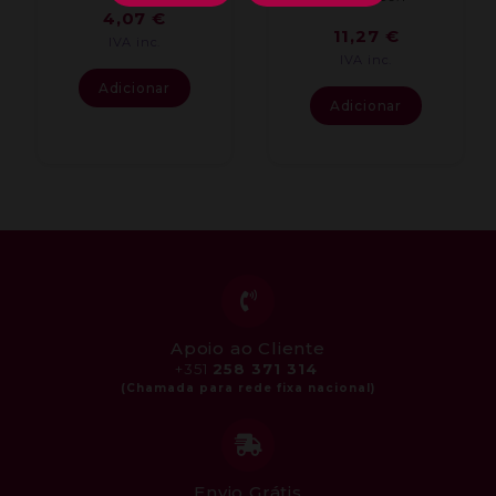
4,07
€
11,27
€
IVA inc.
IVA inc.
Adicionar
Adicionar
Apoio ao Cliente
+351
258 371 314
Envio Grátis