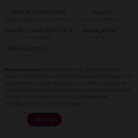
MARCA / PRODUTOR
REGIÃO
Adega Cooperativa De Borba
Vinho do Alentejo
SABOR / CARACTERÍSTICA
EMBALAGEM
Vinho tinto
75 CL
TEOR ALCOÓLICO
14%
Notas de Prova:
Apresenta uma cor granada.
Aroma
descrito como tendo notas de compota, fruta madura e um
toque herbáceo doce.
Na boca, é um vinho muito suave,
com frutos muito maduros, pimento vermelho, especiarias
e cacau. Possui taninos vivos e equilibrados, que
contribuem para a sua longevidade.
Quantidade
Adicionar
de
Montes
Claros