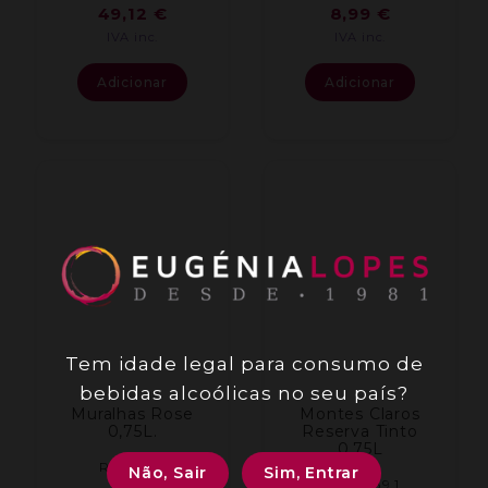
49,12
€
8,99
€
IVA inc.
IVA inc.
Adicionar
Adicionar
Tem idade legal para consumo de
bebidas alcoólicas no seu país?
Muralhas Rose
Montes Claros
0,75L.
Reserva Tinto
0,75L
REF: 1793
Não, Sair
Sim, Entrar
REF: 0189.1