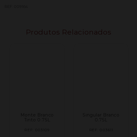
Reserva
REF:
009164
Especial
Tinto
0,75L
Produtos Relacionados
Monte Branco
Singular Branco
Tinto 0.75L
0.75L
REF: 003109
REF: 003611