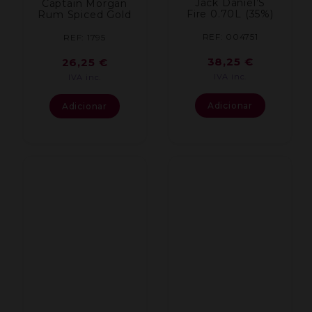
Jack Daniel’S
Captain Morgan
Fire 0.70L (35%)
Rum Spiced Gold
REF: 004751
REF: 1795
38,25
€
26,25
€
IVA inc.
IVA inc.
Adicionar
Adicionar