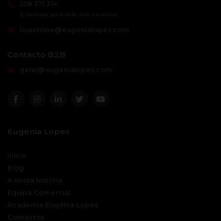
258 371 314
lojaonline@eugenialopes.com
Contacto B2B
geral@eugenialopes.com
Eugénia Lopes
Início
Blog
A nossa história
Equipa Comercial
Academia Eugénia Lopes
Contactos