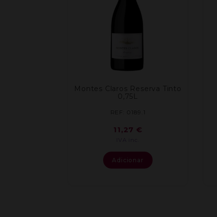
Montes Claros Reserva Tinto
0,75L
REF: 0189.1
11,27
€
IVA inc.
Adicionar