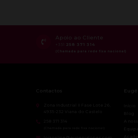
Apoio ao Cliente
+351
258 371 314
Contactos
Eugé
Zona Industrial II Fase Lote 26,
Início
4935-232 Viana do Castelo
Blog
258 371 314
A noss
Equip
Acade
lojaonline@eugenialopes.com