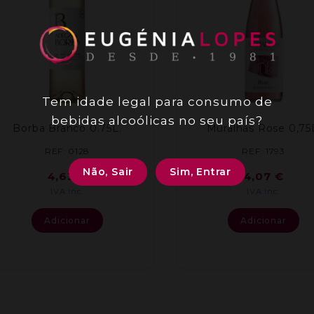
Tem idade legal para consumo de
bebidas alcoólicas no seu país?
Borba Branco 0.75L.
Muralhas Rose 0,75
REF: 0128
REF: 1793
Não, Sair
Sim, Entrar
4,63
€
4,07
€
IVA inc.
IVA inc.
Adicionar
Adicionar