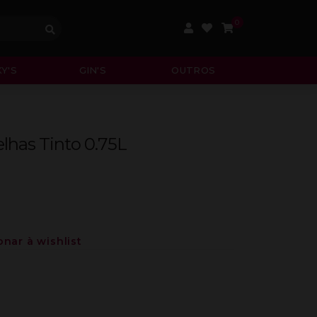
0
Y'S
GIN'S
OUTROS
lhas Tinto 0.75L
onar à wishlist