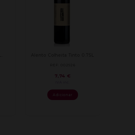
L.
Alento Colheita Tinto 0.75L
REF: 002926
7,74
€
IVA inc.
Adicionar