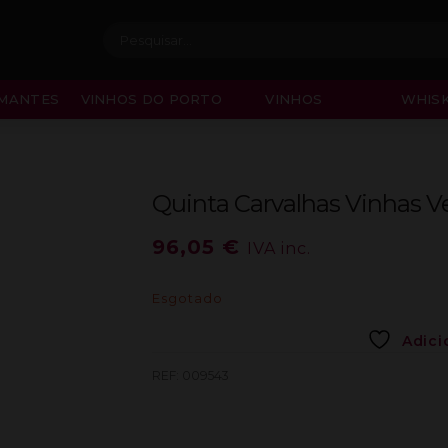
Procurar:
MANTES
VINHOS DO PORTO
VINHOS
WHISK
Quinta Carvalhas Vinhas Ve
96,05
€
IVA inc.
Esgotado
Adici
REF:
009543