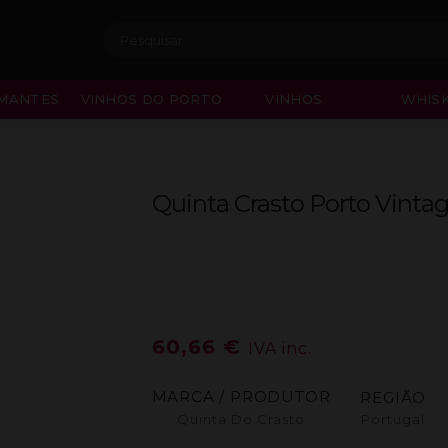
Procurar:
MANTES
VINHOS DO PORTO
VINHOS
WHISK
Quinta Crasto Porto Vintag
60,66
€
IVA inc.
MARCA / PRODUTOR
REGIÃO
Quinta Do Crasto
Portugal