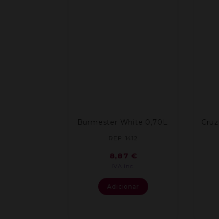
Burmester White 0,70L.
Cruz
REF: 1412
8,87
€
IVA inc.
Adicionar