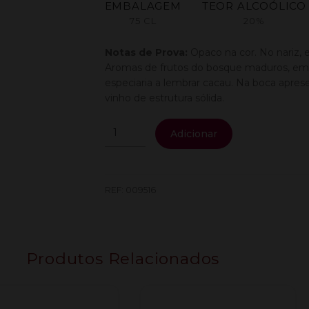
EMBALAGEM
TEOR ALCOÓLICO
75 CL
20%
Notas de Prova:
Opaco na cor. No nariz,
Aromas de frutos do bosque maduros, em 
especiaria a lembrar cacau. Na boca apres
vinho de estrutura sólida.
Quantidade
Adicionar
de
Quinta
Crasto
Porto
REF:
009516
Vintage
2021
0.75L
Produtos Relacionados