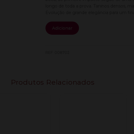
longo de toda a prova. Taninos densos, mas
Evolução de grande elegância para um fina
Quantidade
Adicionar
de
Quinta
Crasto
Saiao
REF:
008702
(Pack
1Gf
+
Copo)
Produtos Relacionados