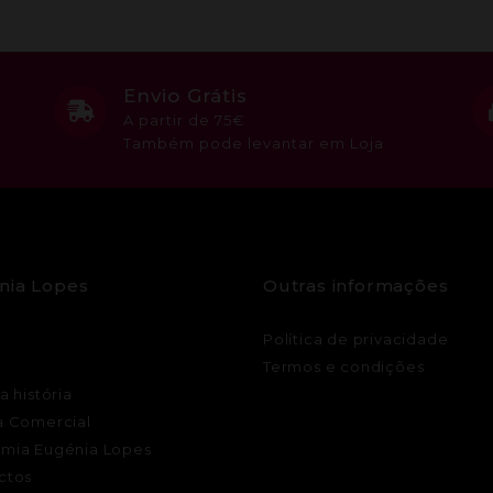
Envio Grátis
A partir de 75€
Também pode levantar em Loja
nia Lopes
Outras informações
Política de privacidade
Termos e condições
a história
a Comercial
mia Eugénia Lopes
ctos