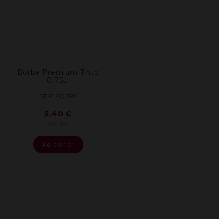
Borba Premium Tinto
0,75L.
REF: 001199
5,40
€
IVA inc.
Adicionar