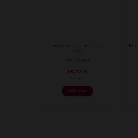
Deu La Deu Premium
Mon
75Cl
REF: 002568
16,22
€
IVA inc.
Adicionar