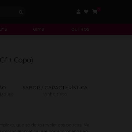
0
Y'S
GIN'S
OUTROS
1Gf + Copo)
ÃO
SABOR / CARACTERÍSTICA
 Douro
Vinho tinto
lexo, que se deixa revelar aos poucos. Na
explosão aromática que nos acompanha ao