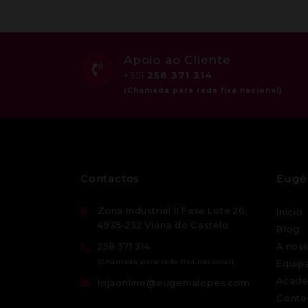
Apoio ao Cliente
+351
258 371 314
Contactos
Eugé
Zona Industrial II Fase Lote 26,
Início
4935-232 Viana do Castelo
Blog
258 371 314
A noss
Equip
Acade
lojaonline@eugenialopes.com
Conta