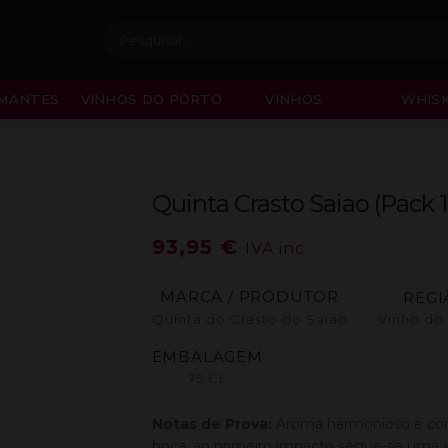
Procurar:
MANTES
VINHOS DO PORTO
VINHOS
WHISK
Quinta Crasto Saiao (Pack 
93,95
€
IVA inc.
MARCA / PRODUTOR
REGI
Quinta do Crasto do Saiao
Vinho do
EMBALAGEM
75 CL
Notas de Prova:
Aroma harmonioso e comp
boca, ao primeiro impacto segue-se uma 