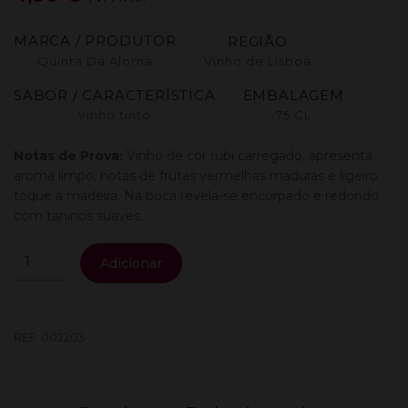
MARCA / PRODUTOR
REGIÃO
Quinta Da Alorna
Vinho de Lisboa
SABOR / CARACTERÍSTICA
EMBALAGEM
Vinho tinto
75 CL
Notas de Prova:
Vinho de cor rubi carregado, apresenta
aroma limpo, notas de frutas vermelhas maduras e ligeiro
toque a madeira. Na boca revela-se encorpado e redondo
com taninos suaves.
Quantidade
Adicionar
de
Quinta
Da
Alorna
REF:
002203
Tinto
75Cl