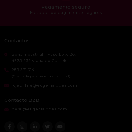
Pagamento seguro
Métodos de pagamento seguros
Contactos
Zona Industrial II Fase Lote 26,
4935-232 Viana do Castelo
258 371 314
lojaonline@eugenialopes.com
Contacto B2B
geral@eugenialopes.com