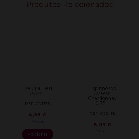
Produtos Relacionados
Tinto
75Cl
Deu La Deu
Espinhosos
0.375L
Avesso
Chardonnay
0,75L.
REF: 001733
REF: 002458
4,96
€
IVA inc.
8,03
€
IVA inc.
Adicionar