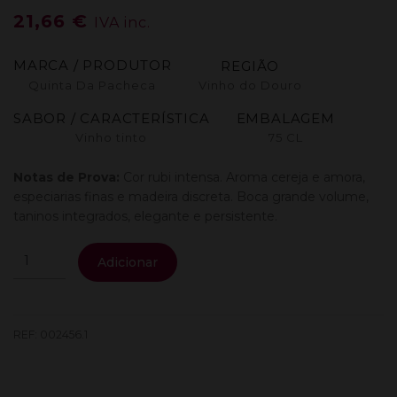
21,66
€
IVA inc.
MARCA / PRODUTOR
REGIÃO
Quinta Da Pacheca
Vinho do Douro
SABOR / CARACTERÍSTICA
EMBALAGEM
Vinho tinto
75 CL
Notas de Prova:
Cor rubi intensa. Aroma cereja e amora,
especiarias finas e madeira discreta. Boca grande volume,
taninos integrados, elegante e persistente.
Quantidade
Adicionar
de
Quinta
Da
Pacheca
REF:
002456.1
Reserva
Vinhas
Velhas