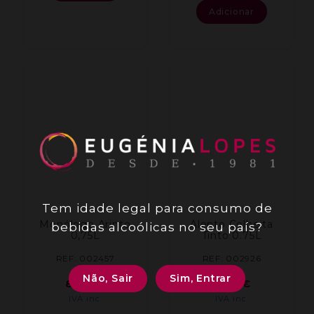
Adicionar
Tem idade legal para consumo de
Monólogo Arinto
Alento Colheita
bebidas alcoólicas no seu país?
0,75L
Tinto 0.75L
REF: 002457
REF: 002926
Não, Sair
Sim, Entrar
8,00
€
7,74
€
IVA inc.
IVA inc.