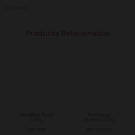
Saes
REF:
000791
Branco
Produtos Relacionados
Muralhas Rose
Monólogo
0,75L.
Avesso 0,75L
REF: 1793
REF: 002734