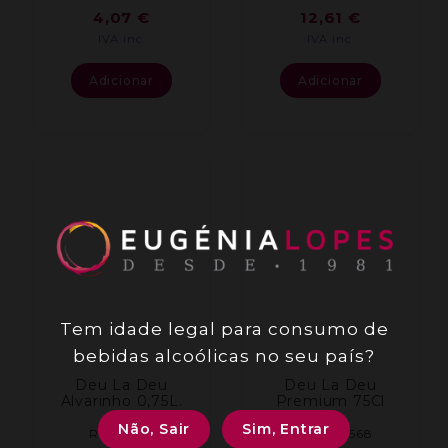
4,07
€
12,61
€
IVA inc.
IVA inc.
Adicionar
Adicionar
Tem idade legal para consumo de
bebidas alcoólicas no seu país?
Deu La Deu
Deu La Deu
Alvarinho 0,75L.
Premium 75Cl
Não, Sair
Sim, Entrar
REF: 0781
REF: 002568