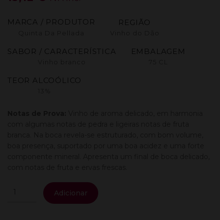
MARCA / PRODUTOR
REGIÃO
Quinta Da Pellada
Vinho do Dão
SABOR / CARACTERÍSTICA
EMBALAGEM
Vinho branco
75 CL
TEOR ALCOÓLICO
13%
Notas de Prova:
Vinho de aroma delicado, em harmonia
com algumas notas de pedra e ligeiras notas de fruta
branca. Na boca revela-se estruturado, com bom volume,
boa presença, suportado por uma boa acidez e uma forte
componente mineral. Apresenta um final de boca delicado,
com notas de fruta e ervas frescas.
Quantidade
Adicionar
de
Quinta
De