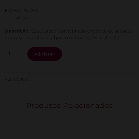
EMBALAGEM
50 CL
Descrição:
Estruturado, concentrado e repleto de sabores
mais escuros. Moscatel jovem com alguma distinção.
Quantidade
Adicionar
de
Quinta
Do
Piloto
REF:
009850
Moscatel
Superior
0.50L
Produtos Relacionados