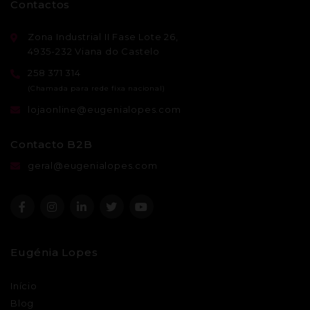
Contactos
Zona Industrial II Fase Lote 26,
4935-232 Viana do Castelo
258 371 314
lojaonline@eugenialopes.com
Contacto B2B
geral@eugenialopes.com
Eugénia Lopes
Início
Blog