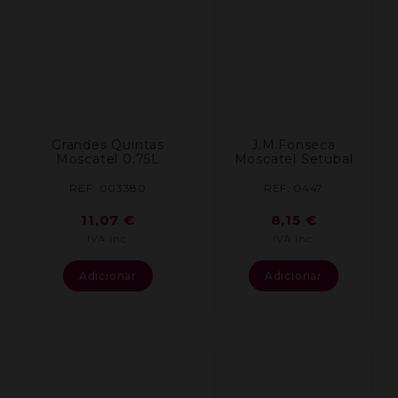
Grandes Quintas
J.M.Fonseca
Moscatel 0.75L
Moscatel Setubal
REF: 003380
REF: 0447
11,07
€
8,15
€
IVA inc.
IVA inc.
Adicionar
Adicionar