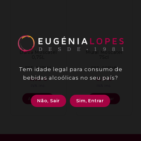
Dalva Moscatel
Mural Moscatel
0,75L
75cl
REF: 007654
REF: 005148
Tem idade legal para consumo de
bebidas alcoólicas no seu país?
9,62
€
6,11
€
IVA inc.
IVA inc.
Adicionar
Adicionar
Não, Sair
Sim, Entrar