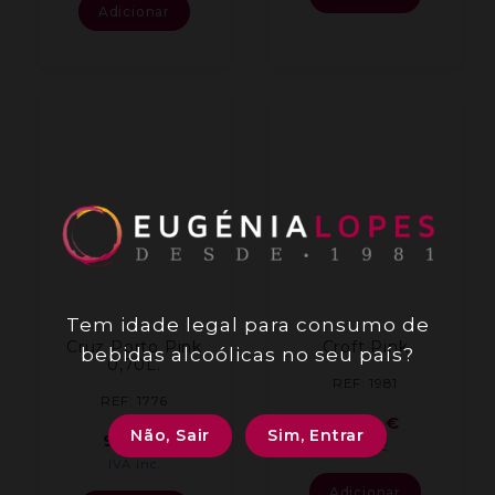
Adicionar
Tem idade legal para consumo de
Cruz Porto Pink
Croft Pink
bebidas alcoólicas no seu país?
0,70L.
REF: 1981
REF: 1776
10,10
€
Não, Sair
Sim, Entrar
9,84
€
IVA inc.
IVA inc.
Adicionar