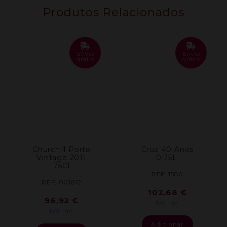
Anos
Produtos Relacionados
Branco
0.375L
Envio
Envio
grátis
grátis
Churchill Porto
Cruz 40 Anos
Vintage 2011
0,75L.
75Cl
REF: 1580
REF: 001812
102,68
€
96,92
€
IVA inc.
IVA inc.
Adicionar