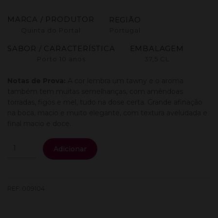
MARCA / PRODUTOR
REGIÃO
Quinta do Portal
Portugal
SABOR / CARACTERÍSTICA
EMBALAGEM
Porto 10 anos
37,5 CL
Notas de Prova:
A cor lembra um tawny e o aroma
também tem muitas semelhanças, com amêndoas
torradas, figos e mel, tudo na dose certa. Grande afinação
na boca, macio e muito elegante, com textura aveludada e
final macio e doce.
Quantidade
Adicionar
de
Quinta
Do
Portal
REF:
009104
Porto
10