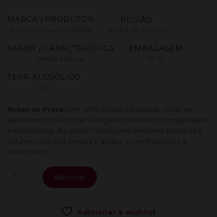
MARCA / PRODUTOR
REGIÃO
Real Companhia Velha
Vinho do Douro
SABOR / CARACTERÍSTICA
EMBALAGEM
Vinho branco
75 CL
TEOR ALCOÓLICO
13%
Notas de Prova:
Um vinho muito equilibrado, onde se
salientam notas cítricas e vegetais revelando complexidade
e exuberância. Na prova mostra uma belíssima estrutura e
volume, com boa textura e acidez, e um final longo e
refrescante.
Quantidade
Adicionar
de
Quinta
Dos
Adicionar à wishlist
Aciprestes