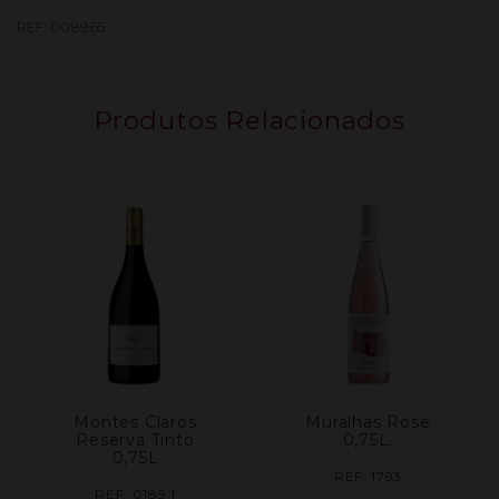
Colheita
REF:
008965
Branco
0.75L
Produtos Relacionados
Montes Claros
Muralhas Rose
Reserva Tinto
0,75L.
0,75L
REF: 1793
REF: 0189.1