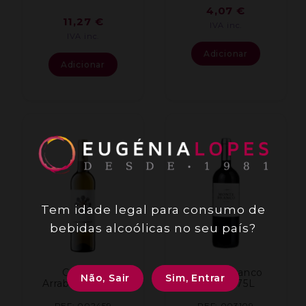
4,07
€
11,27
€
IVA inc.
IVA inc.
Adicionar
Adicionar
Tem idade legal para consumo de
bebidas alcoólicas no seu país?
Casa do
Monte Branco
Não, Sair
Sim, Entrar
Arrabalde 0,75L
Tinto 0.75L
REF: 002459
REF: 003109