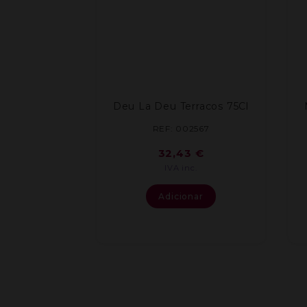
Deu La Deu Terracos 75Cl
REF: 002567
32,43
€
IVA inc.
Adicionar