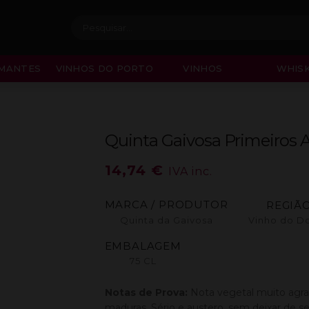
Procurar:
MANTES
VINHOS DO PORTO
VINHOS
WHISK
Quinta Gaivosa Primeiros 
14,74
€
IVA inc.
MARCA / PRODUTOR
REGIÃ
Quinta da Gaivosa
Vinho do D
EMBALAGEM
75 CL
Notas de Prova:
Nota vegetal muito agra
maduras. Sério e austero, sem deixar de se