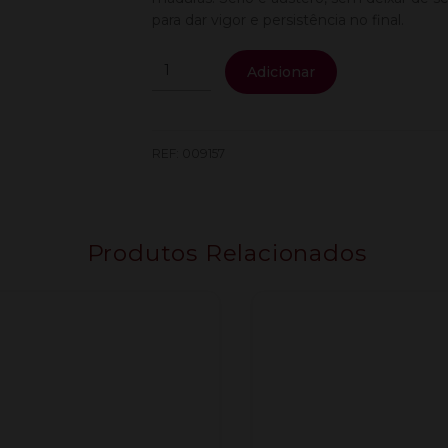
para dar vigor e persistência no final.
Quantidade
Adicionar
de
Quinta
Gaivosa
Primeiros
REF:
009157
Anos
Tinto
0.75L
Produtos Relacionados