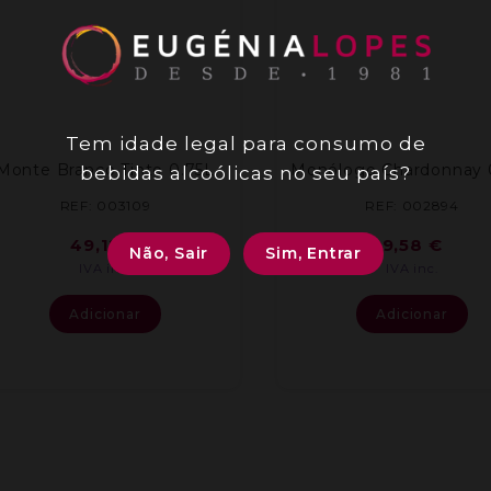
Tem idade legal para consumo de
Monte Branco Tinto 0.75L
Monólogo Chardonnay 
bebidas alcoólicas no seu país?
REF: 003109
REF: 002894
49,12
€
9,58
€
Não, Sair
Sim, Entrar
IVA inc.
IVA inc.
Adicionar
Adicionar