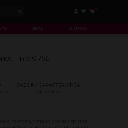
0
Y'S
GIN'S
OUTROS
Anos Tinto 0.75L
O
SABOR / CARACTERÍSTICA
ouro
Vinho tinto
dável no aroma, notas de amoras e ameixas
r elegante, com taninos sólidos e boa acidez