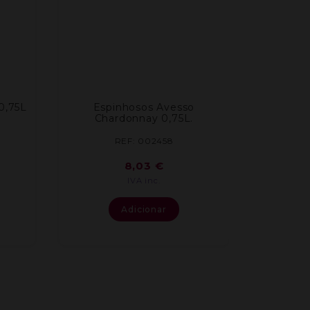
0,75L
Espinhosos Avesso
Chardonnay 0,75L.
REF: 002458
8,03
€
IVA inc.
Adicionar