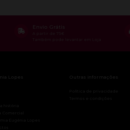
Envio Grátis
A partir de 75€
Também pode levantar em Loja
nia Lopes
Outras informações
Política de privacidade
Termos e condições
a história
a Comercial
mia Eugénia Lopes
ctos