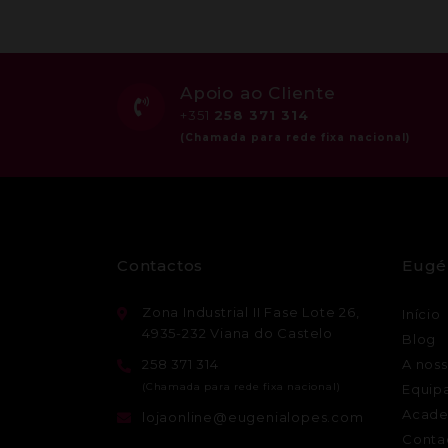
Apoio ao Cliente
+351
258 371 314
Contactos
Eugé
Zona Industrial II Fase Lote 26,
Início
4935-232 Viana do Castelo
Blog
258 371 314
A noss
Equip
Acade
lojaonline@eugenialopes.com
Conta