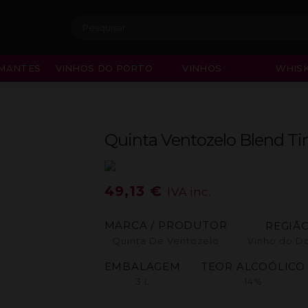
Procurar:
MANTES
VINHOS DO PORTO
VINHOS
WHISK
Quinta Ventozelo Blend Ti
49,13
€
IVA inc.
MARCA / PRODUTOR
REGIÃ
Quinta De Ventozelo
Vinho do D
EMBALAGEM
TEOR ALCOÓLICO
3 L
14%