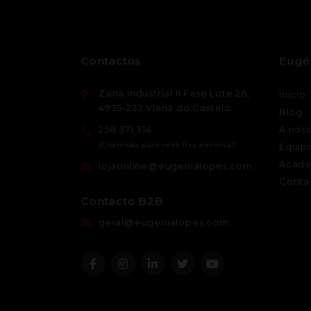
Contactos
Eugé
Zona Industrial II Fase Lote 26,
Início
4935-232 Viana do Castelo
Blog
258 371 314
A noss
Equip
Acade
lojaonline@eugenialopes.com
Conta
Contacto B2B
geral@eugenialopes.com