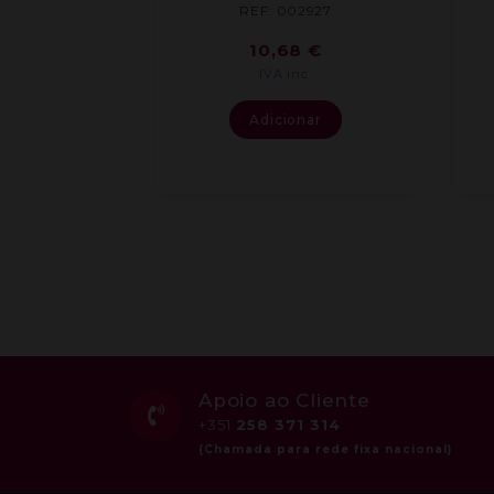
REF: 002927
10,68
€
IVA inc.
Adicionar
Apoio ao Cliente
+351
258 371 314