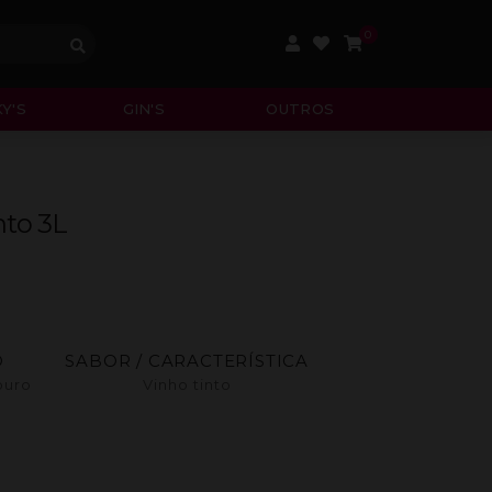
0
Y'S
GIN'S
OUTROS
nto 3L
O
SABOR / CARACTERÍSTICA
ouro
Vinho tinto