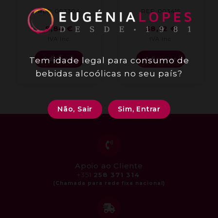
REF: 003304
REF: 003415
9,84
€
38,12
€
IVA inc.
IVA inc.
Tem idade legal para consumo de
Adicionar
Adicionar
bebidas alcoólicas no seu país?
Não, Sair
Sim, Entrar
Apoio ao Cliente
+351
258 371 314