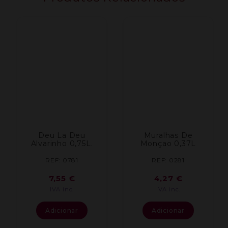
Deu La Deu
Muralhas De
Alvarinho 0,75L.
Monçao 0,37L
REF: 0781
REF: 0281
7,55
€
4,27
€
IVA inc.
IVA inc.
Adicionar
Adicionar