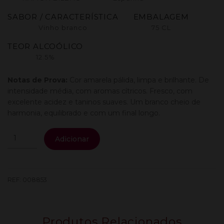
SABOR / CARACTERÍSTICA
EMBALAGEM
Vinho branco
75 CL
TEOR ALCOÓLICO
12.5%
Notas de Prova:
Cor amarela pálida, limpa e brilhante. De
intensidade média, com aromas cítricos. Fresco, com
excelente acidez e taninos suaves. Um branco cheio de
harmonia, equilibrado e com um final longo.
Quantidade
Adicionar
de
Ramon
Bilbao
Limite
REF:
008853
Norte
Branco
0.75L
Produtos Relacionados
(12.5%)