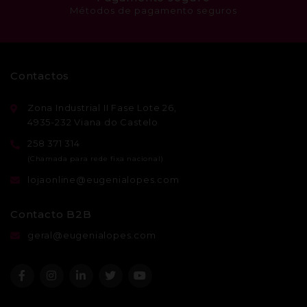
Métodos de pagamento seguros
Contactos
Zona Industrial II Fase Lote 26,
4935-232 Viana do Castelo
258 371 314
lojaonline@eugenialopes.com
Contacto B2B
geral@eugenialopes.com