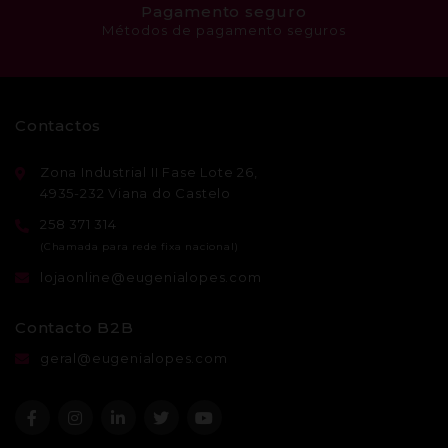
Pagamento seguro
Métodos de pagamento seguros
Contactos
Zona Industrial II Fase Lote 26,
4935-232 Viana do Castelo
258 371 314
lojaonline@eugenialopes.com
Contacto B2B
geral@eugenialopes.com