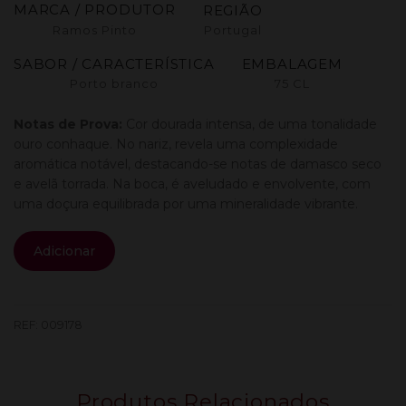
MARCA / PRODUTOR
REGIÃO
Ramos Pinto
Portugal
SABOR / CARACTERÍSTICA
EMBALAGEM
Porto branco
75 CL
Notas de Prova:
Cor dourada intensa, de uma tonalidade
ouro conhaque. No nariz, revela uma complexidade
aromática notável, destacando-se notas de damasco seco
e avelã torrada. Na boca, é aveludado e envolvente, com
uma doçura equilibrada por uma mineralidade vibrante.
Quantidade
Adicionar
de
Ramos
Pinto
Porto
REF:
009178
White
20
Anos
Produtos Relacionados