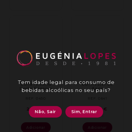
Tem idade legal para consumo de
Dona Antonia
Burmester 20
Porto Reserva
Anos
bebidas alcoólicas no seu país?
REF: 0450
REF: 0641
21,23
€
65,49
€
Não, Sair
Sim, Entrar
IVA inc.
IVA inc.
Adicionar
Adicionar